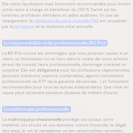
Elle reste facultative mais fortement recommandée pour limiter
votre reste à charge et bénéficier du 100 % Santé sur les
lunettes, prothèses dentaires et aides auditives. En cas de
changement, la
résiliation de votre mutuelle TNS
est encadrée
par la
loi Hamon
et la résiliation infra-annuelle.
La responsabilité civile professionnelle (RC Pro)
La
RC Pro
couvre les dommages que vous pourriez causer à un
client, un fournisseur ou un tiers dans le cadre de votre activité :
erreur de conseil, faute professionnelle, dommage matériel ou
corporel. Elle est
obligatoire
pour les professions réglementées
(avocats, médecins, experts-comptables, agents immobiliers,
professionnels du BTP via la garantie décennale…) et fortement
recommandée pour tous les autres indépendants. Une mise en
cause peut atteindre plusieurs dizaines de milliers d’euros.
La multirisque professionnelle
La
multirisque professionnelle
protège vos locaux, votre
matériel, vos stocks et vos données contre l’incendie, le dégât
des eaux, le vol, le vandalisme ou les catastrophes naturelles.