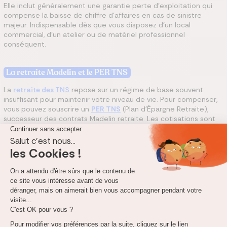
Elle inclut généralement une garantie perte d’exploitation qui
compense la baisse de chiffre d’affaires en cas de sinistre
majeur. Indispensable dès que vous disposez d’un local
commercial, d’un atelier ou de matériel professionnel
conséquent.
La retraite Madelin et le PER TNS
La
retraite des TNS
repose sur un régime de base souvent
insuffisant pour maintenir votre niveau de vie. Pour compenser,
vous pouvez souscrire un
PER TNS
(Plan d’Épargne Retraite),
successeur des contrats Madelin retraite. Les cotisations sont
déductibles de votre revenu imposable et le capital est
récupérable en rente ou en capital à la retraite.
Cas particulier : l’assurance pour l’auto-entrepreneur
L’
assurance pour auto-entrepreneur
suit globalement la même
logique que pour les autres TNS, avec une différence majeure :
les micro-entrepreneurs ne peuvent pas bénéficier de la
déductibilité fiscale de la loi Madelin. Leurs cotisations restent
entièrement à leur charge, ce qui rend d’autant plus important