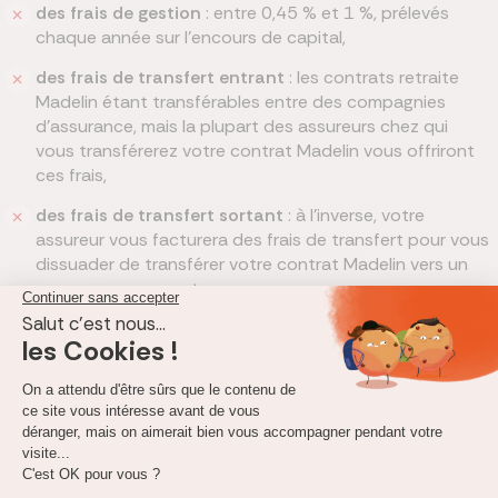
des frais de gestion
: entre 0,45 % et 1 %, prélevés
chaque année sur l’encours de capital,
des frais de transfert entrant
: les contrats retraite
Madelin étant transférables entre des compagnies
d’assurance, mais la plupart des assureurs chez qui
vous transférerez votre contrat Madelin vous offriront
ces frais,
des frais de transfert sortant
: à l’inverse, votre
assureur vous facturera des frais de transfert pour vous
dissuader de transférer votre contrat Madelin vers un
assureur concurrent,
des frais d'arrérage
: entre 0 % et 4 %, supportés à
chaque versement de la rente.
Quels sont les cas de déblocage anticipé du capital
d’un contrat Madelin ?
Les TNS ont la possibilité d’effectuer un rachat de contrat
Madelin ou encore de trimestres Madelin, c’est-à-dire de