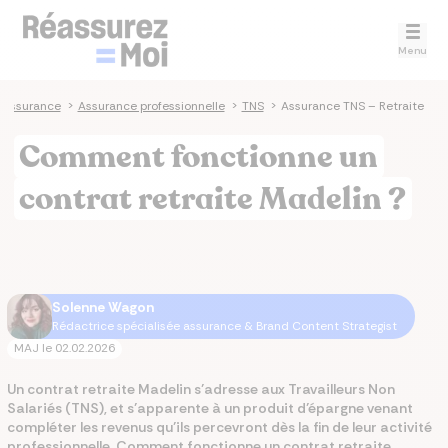
Menu
 assurance
>
Assurance professionnelle
>
TNS
>
Assurance TNS – Retraite
Comment fonctionne un
contrat retraite Madelin ?
Solenne Wagon
Rédactrice spécialisée assurance & Brand Content Strategist
MAJ le
02.02.2026
Un contrat retraite Madelin s’adresse aux Travailleurs Non
Salariés (TNS), et s’apparente à un produit d’épargne venant
compléter les revenus qu’ils percevront dès la fin de leur activité
professionnelle. Comment fonctionne un contrat retraite