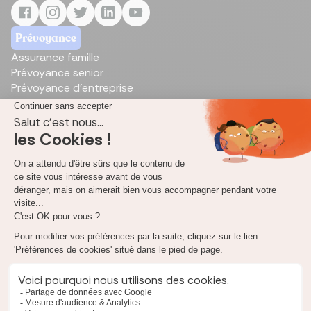
Prévoyance
Assurance famille
Prévoyance senior
Prévoyance d'entreprise
Prévoyance TNS
Prévoyance profession libérale
Garantie Accident de la Vie - GAV
Assurance Décès
Assurance décès en ligne
Tarif assurance décès
Résiliation assurance décès
Rachat assurance décès
Capital décès d'un retraité
Assurance rapatriement de corps
Assurance décès avantages et inconvénients
Différence assurance vie et assurance décès