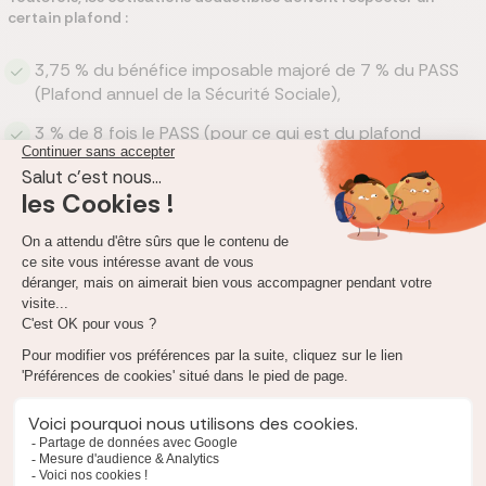
certain plafond :
3,75 % du bénéfice imposable majoré de 7 % du PASS
(Plafond annuel de la Sécurité Sociale),
3 % de 8 fois le PASS (pour ce qui est du plafond
global).
Il faut également savoir que les revenus de l’année N doivent
être pris en compte, et non ceux de l’année N-1.
Attention : les auto-entrepreneurs, les conjoints
collaborateurs et les mandataires sociaux salariés ne
peuvent pas bénéficier des avantages fiscaux de la loi
Madelin !
Existe-t-il une franchise dans une assurance
prévoyance pour TNS ?
Oui, une assurance prévoyance pour TNS peut inclure une