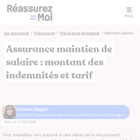
Menu
ateur assurance
>
Prévoyance
>
Prévoyance entreprise
>
Maintien salaire
Assurance maintien de
salaire : montant des
indemnités et tarif
Solenne Wagon
Rédactrice spécialisée assurance & Brand Content Strategist
MAJ le
17.02.2026
Tout travailleur est exposé à des aléas de la vie pouvant