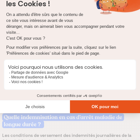
des primes du fonctionnaire.
Certains assureurs sont ainsi spécialisés dans les assurances
prévoyance maintien de salaire pour les agents de la fonction
publique
, afin de venir compléter les indemnités partielles
obtenues.
Ces contrats de prévoyance peuvent alors être souscrits aussi
bien par :
un fonctionnaire hospitalier,
un fonctionnaire territorial,
un fonctionnaire d’État,
un fonctionnaire contractuel.
Quelle indemnisation en cas d’arrêt maladie de
longue durée ?
Les conditions de versement des indemnités journalières de la