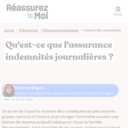
Menu
ssurance
>
Prévoyance
>
Prévoyance entreprise
>
Indemnités journalières
Qu'est-ce que l'assurance
indemnités journalières ?
Solenne Wagon
Rédactrice spécialisée assurance & Brand Content Strategist
MAJ le
02.02.2026
Un arrêt de travail a souvent des conséquences pécuniaires
graves, surtout s’il tend à se prolonger. Il entraîne souvent une
baisse de revenus préjudiciable pour toute la famille.
Heureusement, il est possible de se couvrir contre ce risque en