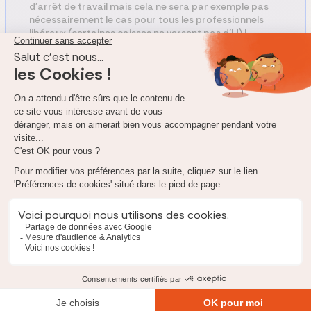
d’arrêt de travail mais cela ne sera par exemple pas
nécessairement le cas pour tous les professionnels
libéraux (certaines caisses ne versent pas d’IJ) !
Un
indépendant souhaitant se couvrir
en prévoyance
aura intérêt
à faire un point précis sur ses besoins. Peut-être voudra-t-il
aussi se prémunir contre le risque de décès ? D’invalidité ? De
dépendance ? Tout dépendra de ses situations personnelle et
professionnelle.
L’indépendant pourra donc se couvrir contre ce risque
spécifique
et percevoir des indemnités journalières (en général
forfaitaires) satisfaisantes en cas d’incapacité de travail. Sur ce
point, il devra faire attention lorsqu’il comparera les offres
reçues :
Aux différents niveaux d’indemnités proposés,
Au coût de la couverture (la prime dépend entre autres
du niveau des IJ),
Aux franchises,
À la durée maximale de versement,