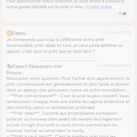
Pour approfondir votre réflexion, je vous invite à consulter
notre guide détaillé sur le prêt in fine :
Crédit in fine
0
F
Fanny
Le
31 août 2025
Je comprends pas trop la différence entre prêt
amortissable, prêt relais et tout, je veux juste acheter un
appart, c’est quoi le prêt que je dois faire ?
Expert Réassurez-moi
Le
28 octobre 2025
Bonjour,
Merci pour votre question. Pour l’achat d’un appartement, le
prêt conventionné est généralement le plus facile à obtenir.
Voici un aperçu des principaux types de prêts immobiliers :
– **Prêt conventionné** : C’est le prêt le plus courant. Vous
remboursez chaque mois une partie du capital emprunté et
des intérêts, selon un échéancier préétabli.
– **Prêt relais** : Destiné aux propriétaires souhaitant
acheter un nouveau bien avant de vendre leur logement
actuel. Il s’agit d’un prêt à court terme permettant de
financer l’achat en attendant la vente.
– **Prêt à taux zéro** : C’est le meilleur prêt pour les