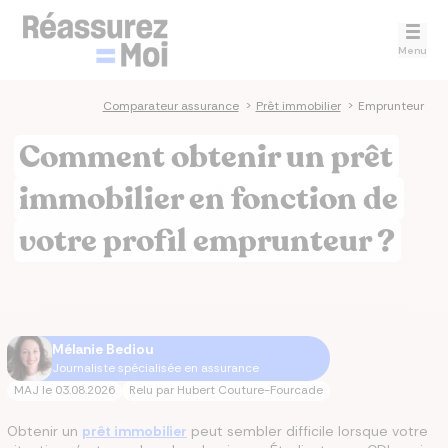
Menu
Comparateur assurance
>
Prêt immobilier
>
Emprunteur
Comment obtenir un prêt
immobilier en fonction de
votre profil emprunteur ?
Mélanie Bediou
Journaliste spécialisée en assurance
MAJ le
03.08.2026
Relu par
Hubert Couture-Fourcade
Obtenir un
prêt immobilier
peut sembler difficile lorsque votre