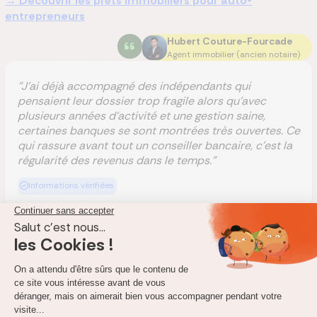
→ Découvrir les prêts immobiliers pour auto-
entrepreneurs
Hubert Couture-Fourcade
Agent immobilier (ancien notaire)
"J'ai déjà accompagné des indépendants qui
pensaient leur dossier trop fragile alors qu'avec
plusieurs années d'activité et une gestion saine,
certaines banques se sont montrées très ouvertes. Ce
qui rassure avant tout un conseiller bancaire, c'est la
régularité des revenus dans le temps."
Informations vérifiées
Prêt immobilier pour intérimaire : vos options de
financement
Les travailleurs intérimaires peuvent accéder à un prêt grâce à
des dispositifs spécifiques et en prouvant leur stabilité
financière. Explorez les solutions pour obtenir un financement.