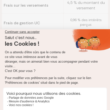
4,5 % du montant du
Frais sur les versements
versement
0,96 % des intérêts
Frais de gestion UC
perçus
0 % des intérêts perçus
Frais sur les arrérages
Frais de gestion financière en
0,96 % des intérêts
perçus
cours de vie de l’adhésion
4,5 % de la valeur pour
les transferts entrants
Frais de transfert
5 % de la valeur du
transfert sur les sortants
Sortie en capital