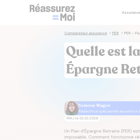
Assuranc
Je co
Je simu
Je co
Je co
Assura
Comparateur assurance
>
PER
>
PER – Fis
Sim
Sim
Co
As
As
Quelle est la
prê
im
sa
Cal
Tau
Dev
As
Ass
em
im
Épargne Ret
Tau
Cal
Mut
As
im
Ta
Mut
Solenne Wagon
Rédactrice spécialisée assurance 
MAJ le
02.02.2026
Un Plan d’Épargne Retraite (PER) es
imposable. Comment fonctionne réell