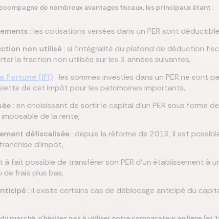
accompagne de nombreux avantages fiscaux, les principaux étant :
rsements
: les cotisations versées dans un PER sont déductibl
ction non utilisé
: si l’intégralité du plafond de déduction fisc
orter la fraction non utilisée sur les 3 années suivantes,
la Fortune (IFI)
: les sommes investies dans un PER ne sont pa
'assiette de cet impôt pour les patrimoines importants,
sée
: en choisissant de sortir le capital d’un PER sous forme 
 imposable de la rente,
lement défiscalisée
: depuis la réforme de 2019, il est possibl
franchise d’impôt,
out à fait possible de transférer son PER d’un établissement à u
 de frais plus bas,
nticipé
: il existe certains cas de déblocage anticipé du capit
du marché, n’hésitez pas à utiliser notre comparateur en ligne (et 10