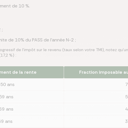
ement de 10 %.
 ;
limite de 10% du PASS de l'année N-2 ;
gressif de l’impôt sur le revenu (taux selon votre TMI), notez qu’u
17,2 %) :
ment de la rente
Fraction imposable a
 50 ans
7
59 ans
5
69 ans
4
69 ans
3