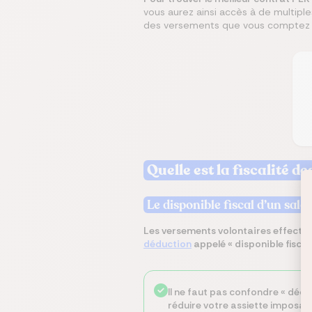
vous aurez ainsi accès à de multiple
des versements que vous comptez 
Quelle est la fiscalité 
Le disponible fiscal d’un salar
Les versements volontaires effectués
déduction
appelé « disponible fiscal
Il ne faut pas confondre « déd
réduire votre assiette imposabl