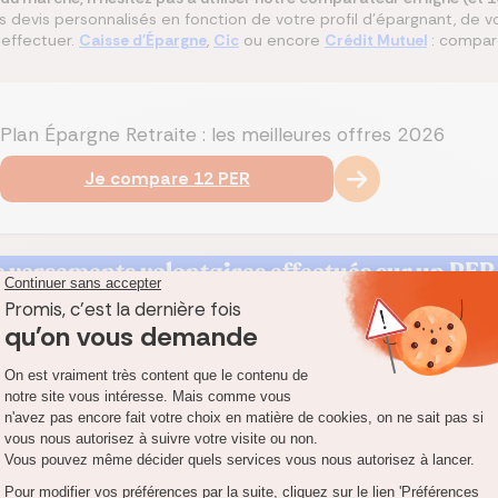
s devis personnalisés en fonction de votre profil d’épargnant, de v
effectuer.
Caisse d'Épargne
,
Cic
ou encore
Crédit Mutuel
: compar
Plan Épargne Retraite : les meilleures offres 2026
Je compare 12 PER
des versements volontaires effectués sur un PER
ié
 sur un PER peuvent faire l’objet de déductions fiscales, dans la lim
 ».
uction d’impôt » et « réduction d’impôt ». Les déductions fiscales d
e, soit la base sur laquelle est directement calculé votre impôt ! A 