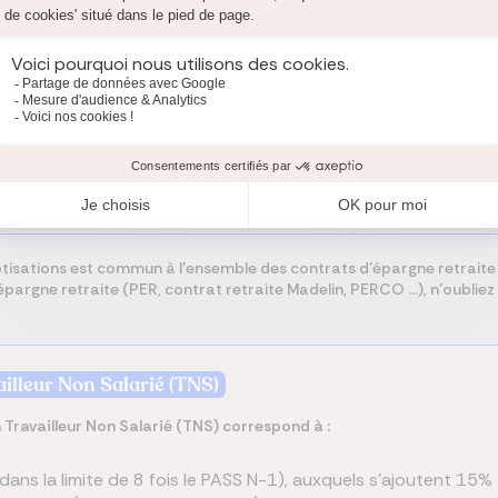
 l’impôt.
respond ainsi à :
nnels de l’année précédente, dans la limite de 8 fois le mont
-1.
isations est commun à l’ensemble des contrats d’épargne retraite fac
pargne retraite (PER, contrat retraite Madelin, PERCO …), n’oubliez
ailleur Non Salarié (TNS)
un Travailleur Non Salarié (TNS) correspond à :
ans la limite de 8 fois le PASS N-1), auxquels s’ajoutent 15% 