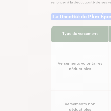
renoncer à la déductibilité de ses ve
Écono
Compa
Trouvez
Économ
Trouve
La fiscalité du Plan Ép
en ch
assur
immobi
sur vo
en que
prêt
même
Type de versement
Versements volontaires
déductibles
Versements non
déductibles