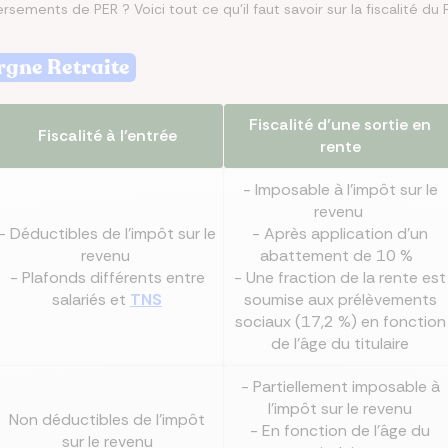
rsements de PER ? Voici tout ce qu’il faut savoir sur la fiscalité du 
misez jusqu’à 250 €/mois
rez les meilleures
 le meilleur taux
isez jusqu’à 456 €/an
z la meilleure assurance
argne Retraite
angeant d’assurance de
ances du marché au
Co
lier pour votre projet
tre assurance santé
lques clics
 endroit
Fiscalité d’une sortie en
Fiscalité à l’entrée
rente
- Imposable à l’impôt sur le
revenu
- Déductibles de l’impôt sur le
- Après application d’un
revenu
abattement de 10 %
- Plafonds différents entre
- Une fraction de la rente est
salariés et
TNS
soumise aux prélèvements
sociaux (17,2 %) en fonction
de l’âge du titulaire
- Partiellement imposable à
l’impôt sur le revenu
Non déductibles de l’impôt
- En fonction de l’âge du
sur le revenu