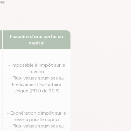
PER !
mparer les assurances prévoyances
Comparer les assurances de prêt
Comparer les mutuelles santé
Simuler mon prêt immobilier
Comparer les assurances
Fiscalité d’une sortie en
capital
- Imposable à l’impôt sur le
revenu
- Plus-values soumises au
Prélèvement Forfaitaire
Unique (PFU) de 30 %
- Exonération d’impôt sur le
revenu pour le capital
- Plus-values soumises au