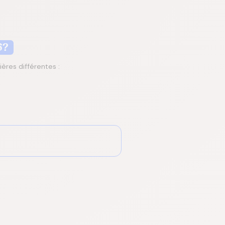
26?
ières différentes :