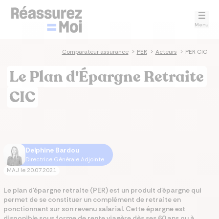
Menu
Comparateur assurance
>
PER
>
Acteurs
>
PER CIC
Le Plan d'Épargne Retraite
CIC
Delphine Bardou
Directrice Générale Adjointe
MAJ le
20.07.2021
Le plan d’épargne retraite (PER) est un produit d'épargne qui
permet de se constituer un complément de retraite en
ponctionnant sur son revenu salarial. Cette épargne est
disponible sous forme de rente viagère dès ses 60 ans ou à