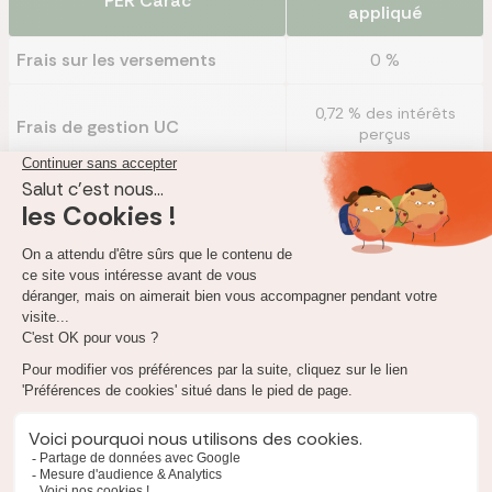
PER
Carac
appliqué
Frais sur les versements
0 %
0,72 % des intérêts
Frais de gestion UC
perçus
3 % des intérêts perçus
Frais sur les arrérages
Frais de gestion financière en
0,45 % des intérêts
perçus
cours de vie de l’adhésion
0 % de la valeur pour les
transferts entrants
4 % de la valeur du
Frais de transfert
transfert sur les
sortants