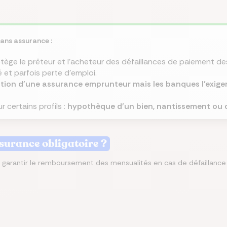
misez jusqu’à 250 €/mois
rez les meilleures
 le meilleur taux
isez jusqu’à 456 €/an
z la meilleure assurance
angeant d’assurance de
ances du marché au
Co
sans assurance :
lier pour votre projet
tre assurance santé
lques clics
 endroit
tège le prêteur et l'acheteur des défaillances de paiement d
é et parfois perte d'emploi.
gation d'une assurance emprunteur mais les banques l'exig
r certains profils :
hypothèque d'un bien, nantissement ou 
ssurance obligatoire ?
 garantir le remboursement des mensualités en cas de défaillance