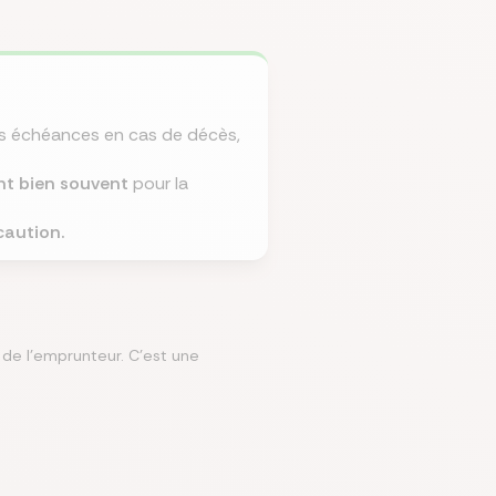
mparer les assurances prévoyances
Comparer les assurances de prêt
Comparer les mutuelles santé
Simuler mon prêt immobilier
Comparer les assurances
es échéances en cas de décès,
ent bien souvent
pour la
caution.
 de l'emprunteur. C'est une