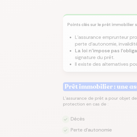
Écono
Compa
Trouvez
Économ
Trouve
en ch
assur
Points clés sur le prêt immobilier 
immobi
sur vo
en que
prêt
même
L'assurance emprunteur pro
perte d'autonomie, invalidit
La loi n'impose pas l'obli
signature du prêt.
Il existe des alternatives pou
Prêt immobilier : une a
L'assurance de prêt a pour objet de
protection en cas de :
Décès
Perte d'autonomie