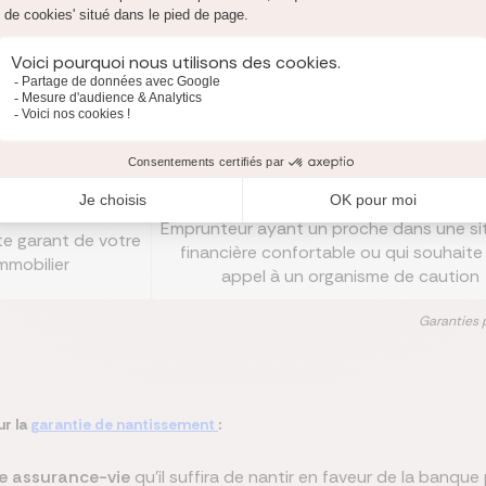
bien en garantie
Pour de "très bons profils” (revenus
iture...) ou un
patrimoine conséquents) dans le cadre
ncier (assurance-
crédit court et peu important
vie)
 bien immobilier
Pour un emprunteur possédant un patr
 d'hypothèque
immobilier conséquent
Emprunteur ayant un proche dans une si
te garant de votre
financière confortable ou qui souhaite 
mmobilier
appel à un organisme de caution
Garanties 
ur la
garantie de nantissement
:
ne assurance-vie
qu'il suffira de nantir en faveur de la banque