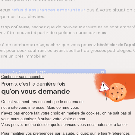
breux
refus d'assurances emprunteur
dus à votre situation 
rprimes trop élevées.
t trop coûteuse,
sachez que de nouveaux assureurs se sont emparés 
uvez être couvert à partir de quelques euros par mois.
ace à de nombreux refus, sachez que vous pouvez
bénéficier de l’app
ment pour ceux souffrant ou ayant souffert de grosses pathologies
ire un prêt immobilier.
un prêt immobilier sans assurance ?
uhaitez pas couvrir votre emprunt bancaire, sachez que d'autres sol
r, l'établissement prêteur peut proposer de mettre en place une au
ubstituer à l'assurance de prêt immobilier :
ionnement
Pour qui ?