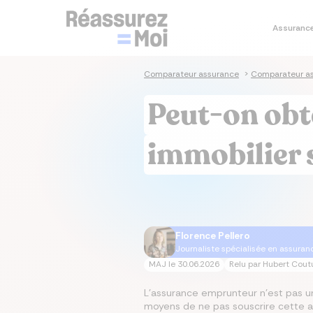
Assuranc
Je co
Je simu
Je co
Je co
Assura
Comparateur assurance
>
Comparateur as
Sim
Sim
Co
As
As
Peut-on obt
prê
im
sa
Cal
Tau
Dev
As
Ass
em
im
immobilier 
Tau
Cal
Mut
As
im
Ta
Mut
Florence Pellero
Journaliste spécialisée en assuran
MAJ le
30.06.2026
Relu par
Hubert Cout
L'assurance emprunteur n'est pas un
moyens de ne pas souscrire cette as