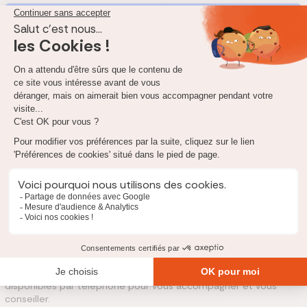
Quel remboursement de chirurgie bariatrique par la
mutuelle santé ?
Pour compléter les remboursements de la Sécurité Sociale,
nombreux sont ceux qui choisissent de souscrire une bonne
mutuelle santé. Celle-ci vous indemnisera tout ou partie (selon
le contrat souscrit) du reste à charge.
Les complémentaires santé ont deux moyens d’exprimer le
montant de votre remboursement : en forfait, ou en
pourcentage. Dans le cas du forfait, votre mutuelle santé vous
octroie une somme fixe à dépenser tous les ans. Dans le cas du
pourcentage, votre mutuelle vous rembourse selon un
pourcentage de la base de remboursement de la Sécurité
Sociale. Plus ce pourcentage est élevé, meilleur sera votre
remboursement.
Pour trouver une mutuelle adaptée à vos besoins et à vos
dépenses de santé, n'hésitez pas à utliser notre comparateur
en ligne et gratuit (en haut de cette page) pour obtenir
rapidement un devis. En cas de besoin, nos experts seront
disponibles par téléphone pour vous accompagner et vous
conseiller.