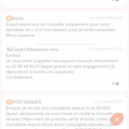
B
Bonin
Le
2 septembre 2022
Esqu,il existe une sur mutuelle uniquement pour soins
dentaires et y a t,il une carence pour le remboursement.
Merci d,avance.
Expert Réassurez-moi
Le
6 septembre 2022
Bonjour,
Je vous invite à appeler nos experts mutuels directement
au 01 88 46 94 67 (appel gratuit et sans engagement), ils
répondront à toutes vos questions,
Cordialement
0
P
PORTANGUEN
Le
11 janvier 2022
Bonjour, je ne suis plus mutualiste depuis le 01.09.2021
(ayant demissionné de mon travail et résilié la mutuelle qui
va avec).Mais avant de prendre cette activité, j etais déja
mutualiste aupres d’une autre compagnie, laquelle a peut