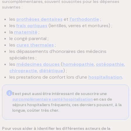
surcomplémentaires, souvent souscrites pour les dépenses
suivantes :
les
prothèses dentaires
et
l'orthodontie
;
les
frais optiques
(lentilles, verres et montures) ;
la
maternité
;
le congé parental ;
les
cures thermales
;
les dépassements d'honoraires des médecins
spécialistes ;
les
médecines douces
(
homéopathie
,
ostéopathie
,
chiropractie
,
diététique
) ;
les prestations de confort lors d'une
hospitalisation
.
Il est peut aussi être intéressant de souscrire une
surcomplémentaire santé hospitalisation
en cas de
séjours hospitaliers fréquents, ces derniers pouvant, à la
longue, coûter très cher.
Pour vous aider à identifier les différentes acteurs de la