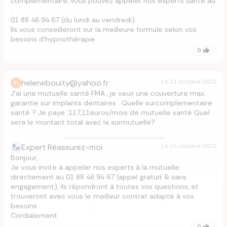
complémentaire, vous pouvez appeler nos experts santé au
:
01 88 46 94 67 (du lundi au vendredi).
Ils vous conseilleront sur la meilleure formule selon vos
besoins d’hypnothérapie.
0
h
helenebouity@yahoo.fr
Le
21 octobre 2022
J’ai une mutuelle santé FMA , je veux une couverture max.
garantie sur implants dentaires . Quelle surcomplementaire
santé ? Je paye :117,11euros/mois de mutuelle santé Quel
sera le montant total avec la surmutuelle?
Expert Réassurez-moi
Le
24 octobre 2022
Bonjour,
Je vous invite à appeler nos experts à la mutuelle
directement au 01 88 46 94 67 (appel gratuit & sans
engagement), ils répondront à toutes vos questions, et
trouveront avec vous le meilleur contrat adapté à vos
besoins
Cordialement
0