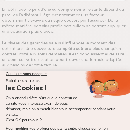
En définitive, le
prix d'une surcomplémentaire santé dépend du
profil de l'adhérent.
L'âge est notamment un facteur
déterminant vis-à-vis du risque couvert par l'assureur. De la
même manière, certains profils particuliers se verront appliquer
une cotisation plus élevée.
Le niveau des garanties va aussi influencer le montant des
cotisations. Une
couverture complète coûtera plus cher
qu'un
contrat limité aux soins dentaires. Il est donc essentiel de faire
un point sur votre situation pour trouver une formule adaptée
aux besoins de votre famille.
Lors de la souscription, renseignez-vous sur les
éventuelles
franchises que l'assurance pourrait
appliquer.
Choisir une franchise élevée permet de baisser le
coût de la prime d'assurance. En contrepartie, votre
responsabilité financière sera plus élevée en cas de problème
de santé.
Choisir le meilleur contrat avec le comparatif de
surcomplémentaire santé