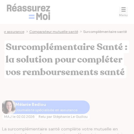
Menu
eur assurance
>
Comparateur mutuelle santé
>
Surcomplémentaire santé
Surcomplémentaire Santé :
la solution pour compléter
vos remboursements santé
Mélanie Bediou
Journaliste spécialisée en assurance
MAJ le
02.02.2026
Relu par
Stéphanie Le Guillou
La surcomplémentaire santé complète votre mutuelle en