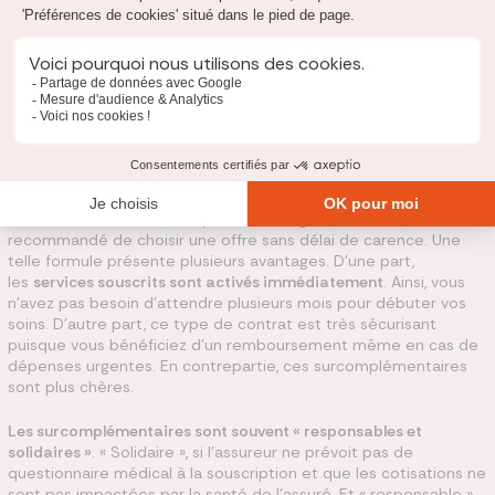
Faites le point sur vos indemnisations de santé
. Quelles
dépenses médicales sont peu ou pas remboursées par
l'Assurance maladie ou votre mutuelle ? Serait-il intéressant de
souscrire une surmutuelle spécifique à un poste de santé ?
Une
surcomplémentaire santé en soins optiques
par exemple ?
Une fois ce « diagnostic » établi, le plus simple pour trouver un
bon contrat est de comparer les offres du marché. Vous
trouverez ainsi le meilleur rapport cotisations / indemnisations.
Si vous avez besoin d'une prise en charge immédiate, il est
recommandé de choisir une offre sans délai de carence. Une
telle formule présente plusieurs avantages. D'une part,
les
services souscrits sont activés immédiatement
. Ainsi, vous
n'avez pas besoin d'attendre plusieurs mois pour débuter vos
soins. D'autre part, ce type de contrat est très sécurisant
puisque vous bénéficiez d'un remboursement même en cas de
dépenses urgentes. En contrepartie, ces surcomplémentaires
sont plus chères.
Les surcomplémentaires sont souvent « responsables et
solidaires »
. « Solidaire », si l'assureur ne prévoit pas de
questionnaire médical à la souscription et que les cotisations ne
sont pas impactées par la santé de l'assuré. Et « responsable »,