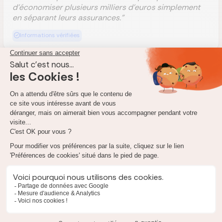
d’économiser plusieurs milliers d’euros simplement
en séparant leurs assurances."
Informations vérifiées
Quelle est la meilleure assurance pour un prêt à
plusieurs ?
Dans la majorité des cas :
la
délégation d'assurance
Avantages :
tarifs plus bas,
contrats individualisés,
meilleure maîtrise des quotités,
économies significatives sur la durée du prêt.
⭐️ Réassurez-moi accompagne les co-emprunteurs pour :
- choisir la meilleure répartition de quotité,
- comparer les assurances,