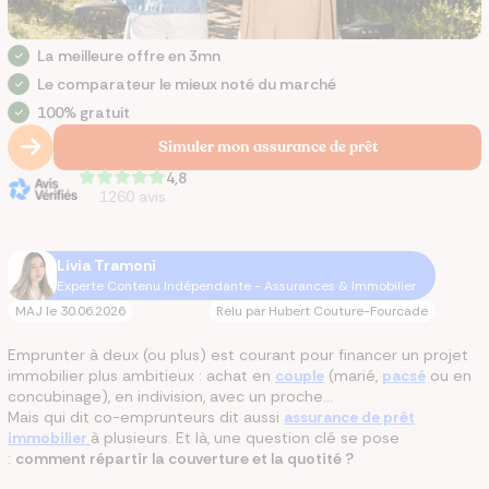
La meilleure offre en 3mn
Le comparateur le mieux noté du marché
100% gratuit
Simuler mon assurance de prêt
4,8
1260
avis
Livia Tramoni
Experte Contenu Indépendante - Assurances & Immobilier
MAJ le
30.06.2026
Relu par
Hubert Couture-Fourcade
Emprunter à deux (ou plus) est courant pour financer un projet
immobilier plus ambitieux : achat en
couple
(marié,
pacsé
ou en
concubinage), en indivision, avec un proche…
Mais qui dit co-emprunteurs dit aussi
assurance de prêt
immobilier
à plusieurs. Et là, une question clé se pose
:
comment répartir la couverture et la quotité ?