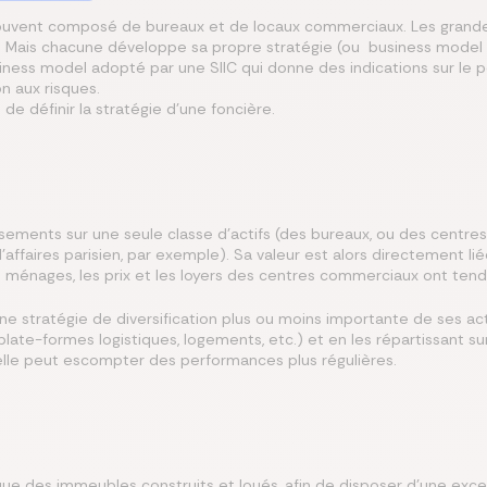
 souvent composé de bureaux et de locaux commerciaux. Les grand
. Mais chacune développe sa propre stratégie (ou business model ),
iness model adopté par une SIIC qui donne des indications sur le 
n aux risques.
de définir la stratégie d’une foncière.
ssements sur une seule classe d’actifs (des bureaux, ou des centr
’affaires parisien, par exemple). Sa valeur est alors directement lié
ménages, les prix et les loyers des centres commerciaux ont tenda
une stratégie de diversification plus ou moins importante de ses act
late-formes logistiques, logements, etc.) et en les répartissant sur 
elle peut escompter des performances plus régulières.
ue des immeubles construits et loués, afin de disposer d’une excellen