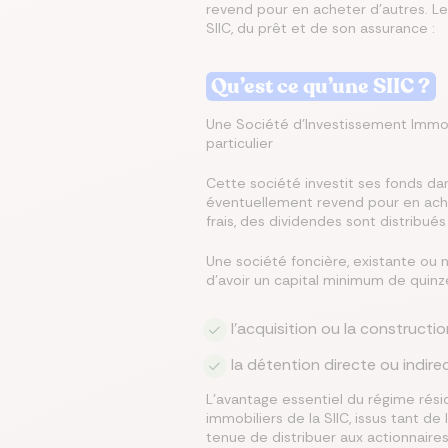
revend pour en acheter d’autres. Le
SIIC, du prêt et de son assurance :
Écono
Compa
Trouvez
Économ
Trouve
en ch
assur
Qu’est ce qu’une SIIC ?
immobi
sur vo
en que
prêt
même
Une Société d’Investissement Immobi
particulier
Cette société investit ses fonds dan
éventuellement revend pour en achet
frais, des dividendes sont distribué
Une société foncière, existante ou 
d’avoir un capital minimum de quinze 
l’acquisition ou la constructi
la détention directe ou indir
L’avantage essentiel du régime rési
immobiliers de la SIIC, issus tant de
tenue de distribuer aux actionnaire