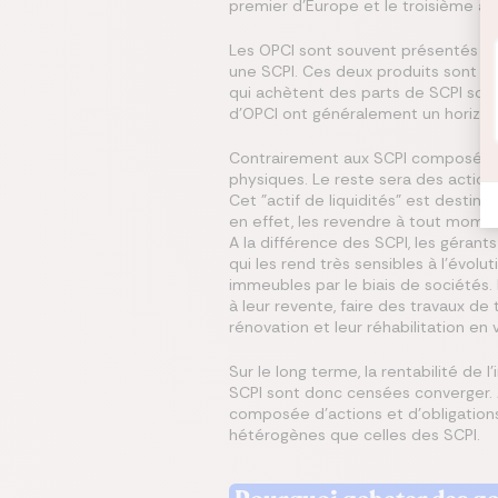
premier d’Europe et le troisième au 
Les OPCI sont souvent présentés com
une SCPI. Ces deux produits sont com
qui achètent des parts de SCPI souh
d’OPCI ont généralement un horizon 
Contrairement aux SCPI composés ex
physiques. Le reste sera des actions
Cet "actif de liquidités" est destin
en effet, les revendre à tout moment
A la différence des SCPI, les géran
qui les rend très sensibles à l’évolu
immeubles par le biais de sociétés.
à leur revente, faire des travaux d
rénovation et leur réhabilitation en 
Sur le long terme, la rentabilité de
SCPI sont donc censées converger. A 
composée d’actions et d’obligations
hétérogènes que celles des SCPI.