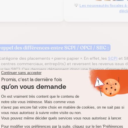
💡
Les nouveautés fiscales à
décl
rappel des différences entre SCPI / OPCI / SIIC :
 catégorie des placements « pierre papier ». En effet, les
SCPI
et SI
 centres commerciaux, entrepôts) et reversent les revenus issus de
our les SIIC). Ces derniers détiennent donc une fraction d’immeubl
les SCPI ou une action pour ce qui est des SIIC. L’acquisition de c
 soumise aux mêmes frais que pour tout ordre donné en Bourse (c’es
pour la conservation des titres).
de ces types d’entités diffèrent fortement. Contrairement aux SCP
est risqué : la valeur des SIIC, liée au marché boursier, peut subir
t le plus souvent recours au crédit pour financer leurs acquisitions
ent plus importantes ou des actifs plus haut de gamme, et à l’échel
s que la plus grosse des SCPI atteint 1,4 milliard d’euros de capital
capitalisation. En dix ans, depuis la création du statut des SIIC en 