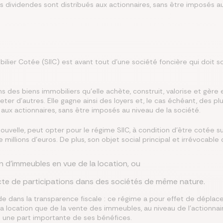
s dividendes sont distribués aux actionnaires, sans être imposés au
misez jusqu’à 250 €/mois
rez les meilleures
 le meilleur taux
isez jusqu’à 456 €/an
z la meilleure assurance
angeant d’assurance de
ances du marché au
Co
lier pour votre projet
tre assurance santé
lques clics
 endroit
lier Cotée (SIIC) est avant tout d’une société foncière qui doit s
s des biens immobiliers qu'elle achète, construit, valorise et gère e
er d’autres. Elle gagne ainsi des loyers et, le cas échéant, des p
s aux actionnaires, sans être imposés au niveau de la société.
nouvelle, peut opter pour le régime SIIC, à condition d’être cotée 
millions d’euros. De plus, son objet social principal et irrévocable d
on d’immeubles en vue de la location, ou
ecte de participations dans des sociétés de même nature.
de dans la transparence fiscale : ce régime a pour effet de déplace
 la location que de la vente des immeubles, au niveau de l’actionnair
s une part importante de ses bénéfices.