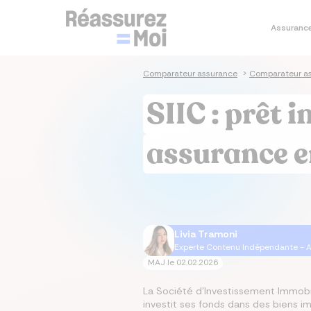
Assuranc
Je co
Je simu
Je co
Je co
Assura
Comparateur assurance
>
Comparateur as
Sim
Sim
Co
As
As
SIIC : prêt 
prê
im
sa
Cal
Tau
Dev
As
Ass
em
im
assurance 
Tau
Cal
Mut
As
im
Ta
Mut
Livia Tramoni
Experte Contenu Indépendante - A
MAJ le
02.02.2026
La Société d'Investissement Immobili
investit ses fonds dans des biens im