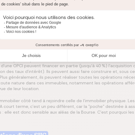
monde derrière les États-Unis et l’Australie.
me une alternative aux SCPI. Ils permettent aussi de diversifier
plémentaires, car ils s’adressent à des profils d’investisseurs dif
aitent se procurer un complément de revenus à la retraite. Un peu 
d’investissement plus court.
clusivement d'actifs immobiliers, les OPCI sont composés (au min
 de sociétés foncières ou d’obligations, et d’au moins 10 % de liqui
ée à assurer l'achat / vente des parts. Grâce à ce montage, les sou
, ce qui n'est pas le cas des SCPI.
ts d'une OPCI peuvent financer en partie (jusqu’à 40 %) l’acquisiti
tion des taux d’intérêt). Ils peuvent aussi faire construire et, sous c
 Plus généralement, ils peuvent réaliser toutes les opérations néc
e toute nature dans ces immeubles, notamment les opérations affére
vue de leur location.
 l’immobilier côté tend à rejoindre celle de l’immobilier physique. 
court terme, c’est un peu différent, car la "poche" destinée à assu
 : elle est donc sensible aux aléas de la Bourse. C’est pourquoi l