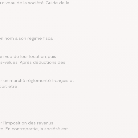
 niveau de la société.
Guide de la
mparer les assurances prévoyances
Comparer les assurances de prêt
Comparer les mutuelles santé
Simuler mon prêt immobilier
Comparer les assurances
on nom à son régime fiscal
n vue de leur location, puis
lus-values. Après déductions des
sur un marché réglementé français et
oit être :
r l’imposition des revenus
e. En contrepartie, la société est