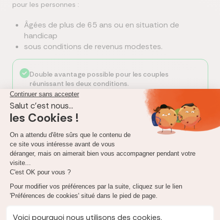
pour les personnes :
Âgées de plus de 65 ans ou en situation de
handicap
sous conditions de revenus modestes.
Double avantage possible pour les couples
réunissant les deux conditions.
Services à la personne : nouvelle obligation
déclarative
Désormais, pour bénéficier du crédit d’impôt sur les
services à domicile, vous devrez indiquer précisément le
nom de l’organisme ou prestataire via le formulaire RICI
2042.
Objectif
: lutter contre les abus et garantir une
traçabilité des prestations.