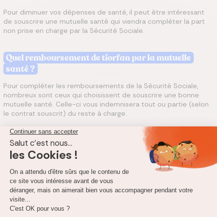
Pour diminuer vos dépenses de santé, il peut être intéressant
de souscrire une mutuelle santé qui viendra compléter la part
non prise en charge par la Sécurité Sociale.
Quel remboursement de tiorfan par la mutuelle
santé ?
Pour compléter les remboursements de la Sécurité Sociale,
nombreux sont ceux qui choisissent de souscrire une bonne
mutuelle santé. Celle-ci vous indemnisera tout ou partie (selon
le contrat souscrit) du reste à charge.
Les complémentaires santé ont deux moyens d’exprimer le
montant de votre remboursement : en forfait, ou en
pourcentage. Dans le cas du forfait, votre mutuelle santé vous
octroie une somme fixe à dépenser tous les ans. Dans le cas du
pourcentage, votre mutuelle vous rembourse selon un
pourcentage de la base de remboursement de la Sécurité
Sociale. Plus ce pourcentage est élevé, meilleur sera votre
remboursement.
Pour trouver une mutuelle adaptée à vos besoins et à vos