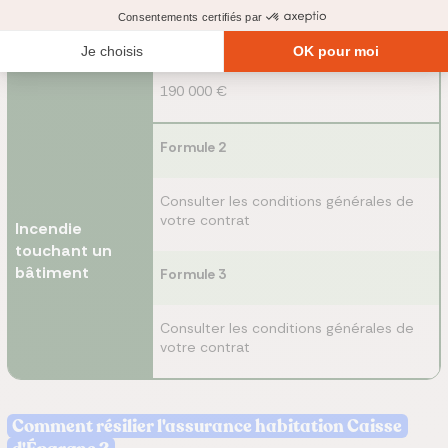
Destruction
d'un bien
Formule 3
190 000 €
Formule 2
Consulter les conditions générales de
votre contrat
Incendie
touchant un
bâtiment
Formule 3
Consulter les conditions générales de
votre contrat
Comment résilier l'assurance habitation Caisse