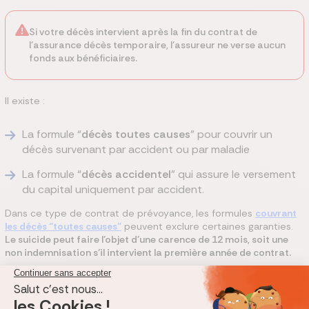
Si votre décès intervient après la fin du contrat de
l’assurance décès temporaire, l’assureur ne verse aucun
fonds aux bénéficiaires.
Il existe :
La formule “
décès toutes causes
” pour couvrir un
décès survenant par accident ou par maladie
La formule “
décès accidentel
” qui assure le versement
du capital uniquement par accident.
Dans ce type de contrat de prévoyance, les formules
couvrant
les décès “toutes causes”
peuvent exclure certaines garanties.
Le suicide peut faire l’objet d’une carence de 12 mois, soit une
non indemnisation s’il intervient la première année de contrat.
Des décès suite à la prise de stupéfiants, une maladie non
déclarée, un accident de chasse ou de sport extrême peuvent
être des motifs d’exclusion sur un contrat de base. Tout dépend