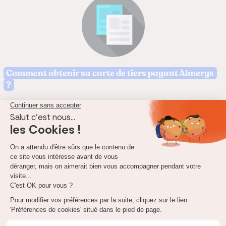
Comment obtenir sa carte de tiers payant Almerys
?
Pour obtenir votre attestation de tiers payant Almerys
, vous
pouvez la retrouver dans votre espace client Almerys et la
télécharger directement en ligne sur le site
Ameli
ou via
l'espace client de votre complémentaire santé.
Sinon, vous pouvez contacter Almerys au :
0 825 826 214
Ou leur écrire à l'adresse suivante :
Almerys service PS
46 rue du Ressort
63967 Clermont Ferrand