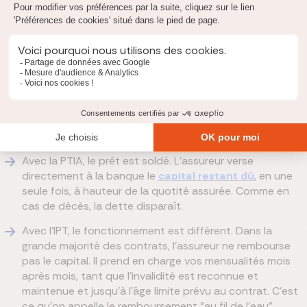
Pour l'IPT, privilégiez toujours un contrat forfaitaire basé sur
l'exercice de 'votre profession'. C'est ce réglage précis qui
préserve votre équilibre financier le jour où vous en avez
vraiment besoin.
Remboursement du capital ou au fil de l'eau
Au-delà du mode forfaitaire ou indemnitaire, il y a une autre
différence concrète entre l'IPT et la PTIA
:
Avec la PTIA, le prêt est soldé. L'assureur verse
directement à la banque le
capital restant dû
, en une
seule fois, à hauteur de la quotité assurée. Comme en
cas de décès, la dette disparaît.
Avec l'IPT, le fonctionnement est différent. Dans la
grande majorité des contrats, l'assureur ne rembourse
pas le capital. Il prend en charge vos mensualités mois
après mois, tant que l'invalidité est reconnue et
maintenue et jusqu'à l'âge limite prévu au contrat. C'est
ce qu'on appelle le remboursement "au fil de l'eau".