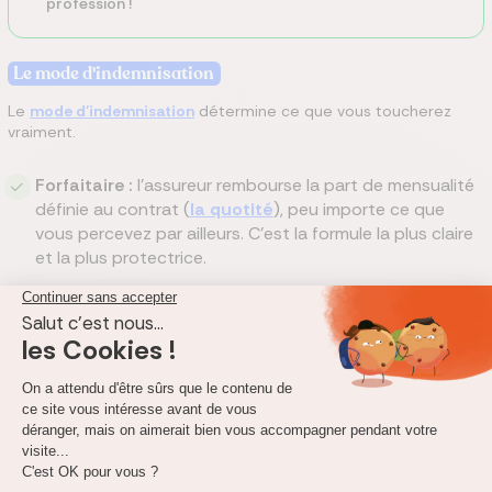
profession !
Le mode d'indemnisation
Le
mode d'indemnisation
détermine ce que vous toucherez
vraiment.
Forfaitaire :
l'assureur rembourse la part de mensualité
définie au contrat (
la quotité
), peu importe ce que
vous percevez par ailleurs. C'est la formule la plus claire
et la plus protectrice.
Indemnitaire :
l'assureur ne compense que la perte de
revenus réelle, déduction faite des prestations déjà
perçues (pension Sécurité sociale, prévoyance
d'entreprise). Elle s'ajuste donc en fonction de ce que
vous perdez réellement.
Notre conseil