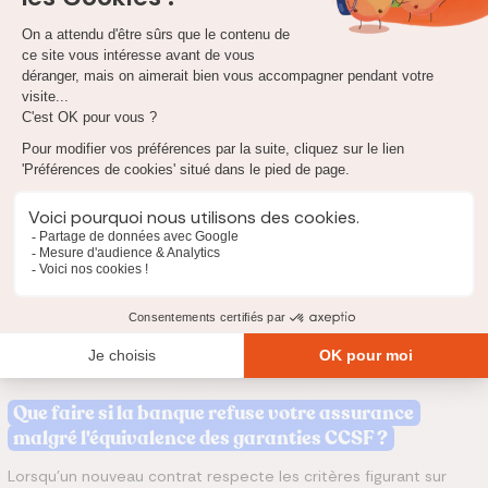
critères CCSF retenus ;
quotité demandée
;
conditions minimales à respecter ;
coût de l'assurance proposée par la banque
.
La banque ne peut pas modifier ses exigences en cours de
route. Lors d'un changement d'assurance emprunteur, elle
doit se limiter aux critères figurant sur votre FSI. Un refus
fondé sur une exigence absente de ce document peut être
contesté.
L'assureur qui vous propose le nouveau contrat fournit
généralement une
attestation d'équivalence de garanties
. Ce
document facilite l'analyse du dossier par la banque et permet
d'identifier rapidement les éventuels écarts.
Que faire si la banque refuse votre assurance
malgré l'équivalence des garanties CCSF ?
Lorsqu'un nouveau contrat respecte les critères figurant sur