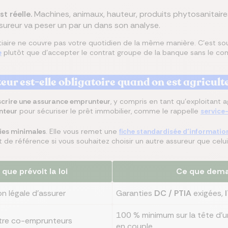
t réelle.
Machines, animaux, hauteur, produits phytosanitaire
assureur va peser un par un dans son analyse.
tiaire ne couvre pas votre quotidien de la même manière. C'est so
e
plutôt que d'accepter le contrat groupe de la banque sans le co
r est-elle obligatoire quand on est agricult
uscrire une assurance emprunteur
, y compris en tant qu'exploitant a
nteur
pour sécuriser le prêt immobilier, comme le rappelle
service-
ies minimales
. Elle vous remet une
fiche standardisée d’informatio
 de référence si vous souhaitez choisir un autre assureur que celui
que prévoit la loi
Ce que dema
on légale d'assurer
Garanties
DC / PTIA
exigées,
100 % minimum sur la tête d'u
ntre co-emprunteurs
en couple