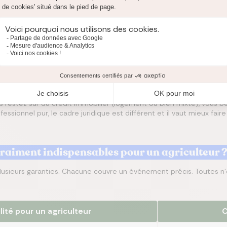
Prêt immobilier
DC, PTIA, ITT, IPT
Vérifier la
défini
Prêt immobilier à
DC, PTIA, ITT
Préciser la
part 
usage mixte
renforcée
la fiscalité et l
,
Prêt professionnel
Garanties propres
La loi Lemoine
n
agricole
au cadre pro
contractuelle d
s restez sur du crédit immobilier (logement ou bien mixte), vous bé
rofessionnel pur, le cadre juridique est différent et il vaut mieux fair
vraiment indispensables pour un agriculteur 
usieurs garanties. Chacune couvre un événement précis. Toutes n
ilité pour un agriculteur
C