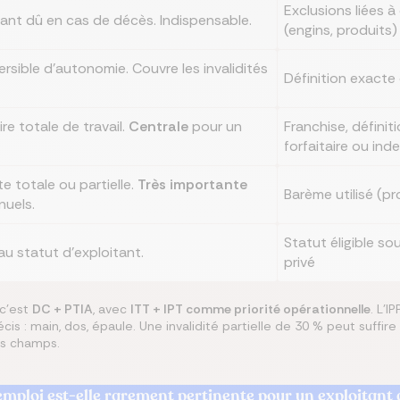
Exclusions liées 
stant dû en cas de décès. Indispensable.
(engins, produits)
versible d'autonomie. Couvre les invalidités
Définition exacte
e totale de travail.
Centrale
pour un
Franchise, définit
forfaitaire ou ind
e totale ou partielle.
Très importante
Barème utilisé (p
nuels.
Statut éligible so
u statut d'exploitant.
privé
 c'est
DC + PTIA
, avec
ITT + IPT comme priorité opérationnelle
. L'
 : main, dos, épaule. Une invalidité partielle de 30 % peut suffir
es champs.
emploi est-elle rarement pertinente pour un exploitant 