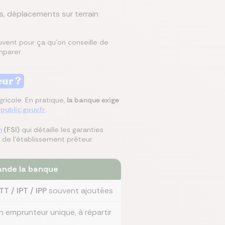
s, déplacements sur terrain
uvent pour ça qu'on conseille de
mparer.
eur ?
gricole. En pratique,
la banque exige
public.gouv.fr
.
n
(FSI)
qui détaille les garanties
 de l'établissement prêteur.
nde la banque
ITT / IPT / IPP
souvent ajoutées
n emprunteur unique, à répartir