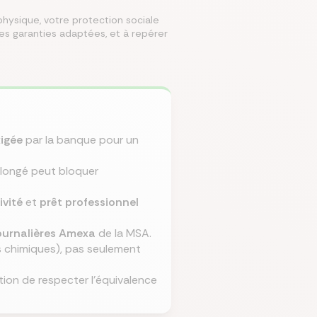
hysique, votre protection sociale
des garanties adaptées, et à repérer
mparer les assurances prévoyances
Comparer les assurances de prêt
Comparer les mutuelles santé
Simuler mon prêt immobilier
Comparer les assurances
igée
par la banque pour un
rolongé peut bloquer
ivité
et
prêt professionnel
ournalières Amexa
de la MSA.
s chimiques), pas seulement
ition de respecter l'équivalence