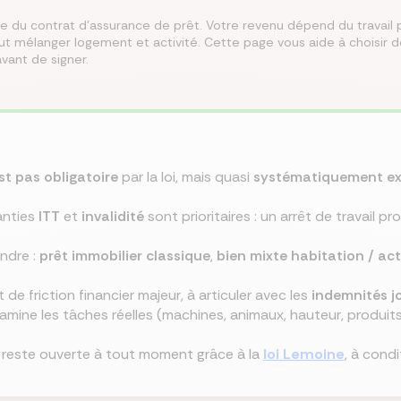
e du contrat d'assurance de prêt. Votre revenu dépend du travail p
eut mélanger logement et activité. Cette page vous aide à choisir 
misez jusqu’à 250 €/mois
rez les meilleures
 le meilleur taux
isez jusqu’à 456 €/an
z la meilleure assurance
vant de signer.
angeant d’assurance de
ances du marché au
Co
lier pour votre projet
tre assurance santé
lques clics
 endroit
st pas obligatoire
par la loi, mais quasi
systématiquement ex
ranties
ITT
et
invalidité
sont prioritaires : un arrêt de travail p
ndre :
prêt immobilier classique
,
bien mixte habitation / act
 de friction financier majeur, à articuler avec les
indemnités j
mine les tâches réelles (machines, animaux, hauteur, produit
reste ouverte à tout moment grâce à la
loi Lemoine
, à cond