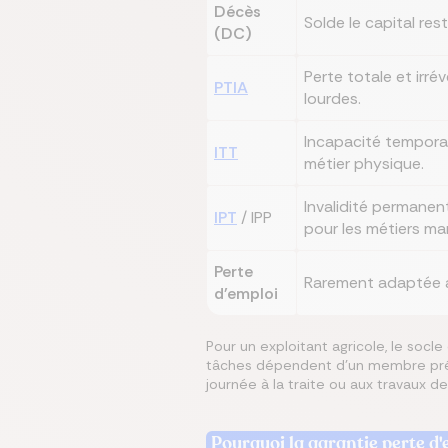
Décès
Solde le capital re
(DC)
Perte totale et irré
PTIA
lourdes.
Incapacité temporair
ITT
métier physique.
Invalidité permanent
IPT
/ IPP
pour les métiers ma
Perte
Rarement adaptée a
d'emploi
Pour un exploitant agricole, le socle
tâches dépendent d'un membre précis
journée à la traite ou aux travaux d
Pourquoi la garantie perte d'