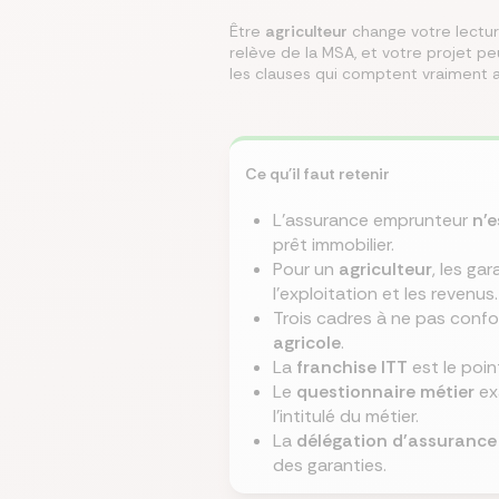
Être
agriculteur
change votre lectur
relève de la MSA, et votre projet p
Écono
Compa
Trouvez
Économ
Trouve
les clauses qui comptent vraiment a
en ch
assur
immobi
sur vo
en que
prêt
même
Ce qu'il faut retenir
L'assurance emprunteur
n'e
prêt immobilier.
Pour un
agriculteur
, les ga
l'exploitation et les revenus.
Trois cadres à ne pas confo
agricole
.
La
franchise ITT
est le point
Le
questionnaire métier
exa
l'intitulé du métier.
La
délégation d'assurance
des garanties.