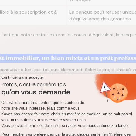
 libre à la souscription et à
La banque peut refuser uniq
d'équivalence des garanties
er. Tant que votre contrat externe les couvre à équivalent, la banqu
êt immobilier, un bien mixte et un prêt profes
s banques ne font pas toujours clairement. Selon le projet financé
s'applique pas avec les mêmes droits.
le Code de la consommation. Il sert à financer un logement, des tra
mie.gouv.fr
. L'
article L. 313-1 du Code de la consommation
vise ex
sionnel et d'habitation », ce qui couvre le cas du
bien mixte
où le b
ment professionnel, on entre dans le
prêt professionnel agricole
, q
Garanties
Type de prêt
P
prioritaires