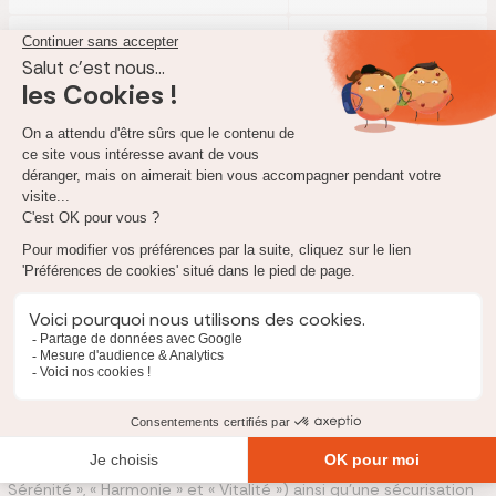
1 % de la valeur pour les
transferts entrants
5 % de la valeur du
Frais de transfert
transfert sur les
sortants
Sortie en capital
Annuités garanties/réversibles
Rente viagère/réversible
Quel est notre avis sur le PER Gan ?
Ce contrat Gan Retraite PER nous semble assez intéressant
mais coûteux. Plusieurs modes de gestion sont accessibles : la
gestion libre, la gestion à horizon avec 3 grilles différentes («
Sérénité », « Harmonie » et « Vitalité ») ainsi qu’une sécurisation