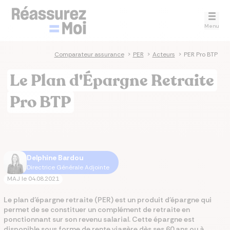
Menu
Comparateur assurance
>
PER
>
Acteurs
>
PER Pro BTP
Le Plan d'Épargne Retraite
Pro BTP
Delphine Bardou
Directrice Générale Adjointe
MAJ le
04.08.2021
Le plan d’épargne retraite (PER) est un produit d'épargne qui
permet de se constituer un complément de retraite en
ponctionnant sur son revenu salarial. Cette épargne est
disponible sous forme de rente viagère dès ses 60 ans ou à