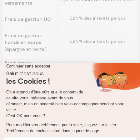
versements
0,84 % des intérêts perçus
Frais de gestion UC
Frais de gestion
0,84 % des intérêts perçus
Fonds en euros
(épargne et rente)
Frais sur les
Se renseigner auprès de Pro BTP
arrérages
1 % max de l'épargne transférée
pendant les 5 premières années et
Frais de transfert
néant après 5 ans à compter du
premier versement dans le plan
Sortie en capital
Annuités