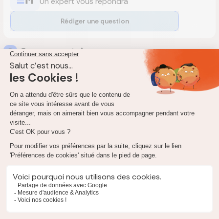
Un expert vous répondra
Rédiger une question
2
commentaire
s
D
Delabruyere
Le
3 mars 2026
la mgen rembourse t rllr un déambulateur
Expert Réassurez-moi
Le
11 mars 2026
Bonjour,
La Sécurité sociale rembourse l’achat d’un déambulateur à
hauteur de 60 % sur une base forfaitaire de 53,81 €, soit
32,28 €. En cas d’affection de longue durée (ALD), la prise en
charge est de 100 %, soit 53,81 €.
La MGEN propose plusieurs offres de complémentaire
santé, chacune avec des niveaux de remboursement
différents pour le matériel médical. Par exemple, l’offre
« Efficience Santé » prévoit une prise en charge de 100 % à
150 % de la base de remboursement de la Sécurité sociale
pour les accessoires et pansements, petit appareillage et