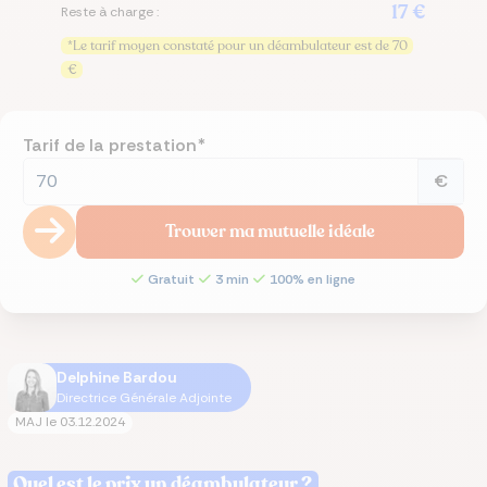
17 €
Reste à charge :
*Le tarif moyen constaté pour un déambulateur est de 70
€
Tarif de la prestation*
€
Trouver ma mutuelle idéale
Gratuit
3 min
100% en ligne
Delphine Bardou
Directrice Générale Adjointe
MAJ le
03.12.2024
Quel est le prix un déambulateur ?