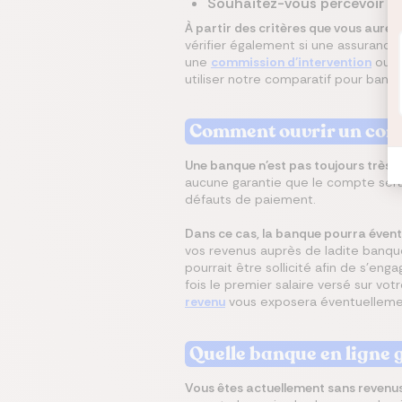
Souhaitez-vous percevoir u
À partir des critères que vous aurez
vérifier également si une assurance 
une
commission d'intervention
ou u
utiliser notre comparatif pour banqu
Comment ouvrir un comp
Une banque n'est pas toujours très 
aucune garantie que le compte sera 
défauts de paiement.
Dans ce cas, la banque pourra éven
vos revenus auprès de ladite banque
pourrait être sollicité afin de s'e
fois le premier salaire versé sur v
revenu
vous exposera éventuellemen
Quelle banque en ligne g
Vous êtes actuellement sans revenus