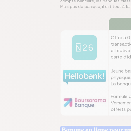
compte bancaire, les banques class
Mais pas de panique, il est tout à fa
Offre à 0
transacti
effective
carte d'id
Jeune ban
physiques
La banque
Formule d
Versement
offerts p
Banque en ligne pour un