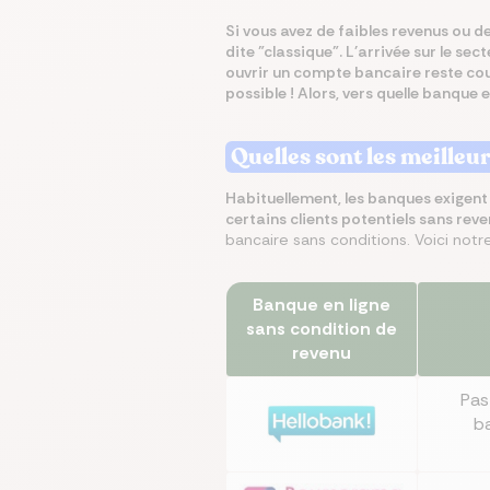
Si vous avez de faibles revenus ou d
dite "classique". L'arrivée sur le s
Écono
Compa
Trouvez
Économ
Trouve
ouvrir un compte bancaire reste co
en ch
assur
immobi
sur vo
en que
possible ! Alors, vers quelle banque
prêt
même
Quelles sont les meilleu
Habituellement, les banques exigent
certains clients potentiels sans rev
bancaire sans conditions. Voici not
Banque en ligne
sans condition de
revenu
Pas
ba