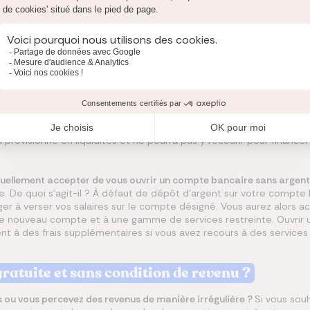
ne prime de bienvenue
?
 établi, le choix de votre banque en ligne sans revenu minimum vous p
accompagne la formule de compte ainsi que les frais en cas d'irrégu
n découvert non autorisé peuvent vite vous coûter cher ! Pour ne p
es en ligne.
te bancaire sans dépôt d’argent ?
encline à ouvrir un compte bancaire, même en ligne, sans dépôt d'ar
provisionné en liquidités et ne pourra pas y recourir pour financer
tuellement accepter de vous ouvrir un compte bancaire sans argent
. De quoi s'agit-il ? À défaut de dépôt d'argent sur votre compte 
ngager à verser vos salaires sur le compte désigné. Vous aurez alor
otre nouveau compte et à une gamme de services restreinte. Ouvrir
t à des frais supplémentaires si vous avez recours à des service
ratuite et sans condition de revenu ?
 ou vous percevez des revenus de manière irrégulière ?
Si vous sou