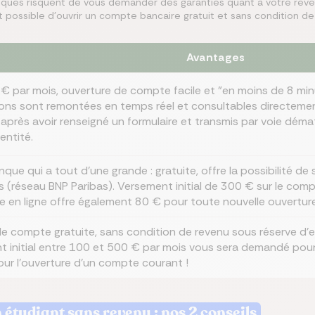
iques risquent de vous demander des garanties quant à votre reve
it possible d'ouvrir un compte bancaire gratuit et sans condition de 
Avantages
 € par mois, ouverture de compte facile et "en moins de 8 mi
ons sont remontées en temps réel et consultables directement 
 après avoir renseigné un formulaire et transmis par voie déma
entité.
que qui a tout d'une grande : gratuite, offre la possibilité d
 (réseau BNP Paribas). Versement initial de 300 € sur le compt
 en ligne offre également 80 € pour toute nouvelle ouvertu
e compte gratuite, sans condition de revenu sous réserve d'e
 initial entre 100 et 500 € par mois vous sera demandé pour
our l'ouverture d'un compte courant !
 étudiant sans revenu : nos 2 conseils