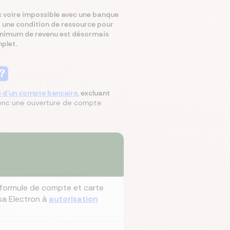
ux voire impossible avec une banque
Si une condition de ressource pour
minimum de revenu est désormais
mparer les assurances prévoyances
Comparer les assurances de prêt
Comparer les mutuelles santé
Simuler mon prêt immobilier
Comparer les assurances
plet.
 ?
e d'un compte bancaire
, excluant
 donc une ouverture de compte
, formule de compte et carte
isa Electron à
autorisation