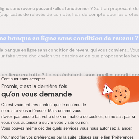
igne sans revenu peuvent-elles fonctionner ?
Soit en proposant de
duplicatas de relevés de compte, frais de compte pour les profe
e banque en ligne sans condition de revenu ?
r la banque en ligne sans condition de revenu qui vous convient...
Vous
r faire votre choix selon vos besoins et ce que proposent les ban
n ligne gratuite ? Le cas échéant, sous quelles condition
 avec accès à des services réduits, ou une obligation mensuell
n type de carte bancaire ?
Une Visa ou une Mastercard ? Une
 paiement sans contact ou d'un nombre de retraits illimité 
e l'exonération de commission
de votre banque sur vos retrai
quier ?
u versement d'un dépôt minimum
à l'ouverture de votre com