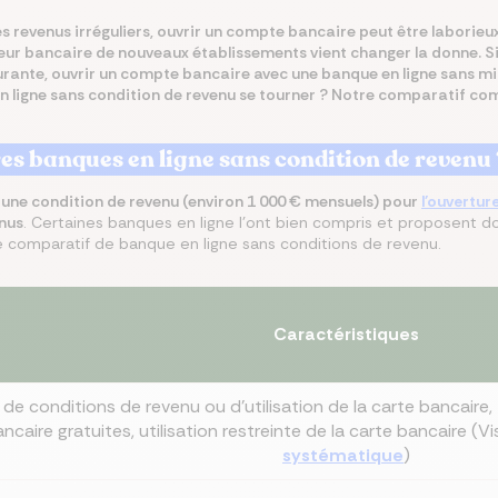
es revenus irréguliers, ouvrir un compte bancaire peut être laborie
ecteur bancaire de nouveaux établissements vient changer la donne. 
misez jusqu’à 250 €/mois
rez les meilleures
 le meilleur taux
isez jusqu’à 456 €/an
z la meilleure assurance
urante, ouvrir un compte bancaire avec une banque en ligne sans 
angeant d’assurance de
ances du marché au
Co
lier pour votre projet
tre assurance santé
lques clics
 en ligne sans condition de revenu se tourner ? Notre comparatif com
 endroit
res banques en ligne sans condition de revenu
 une condition de revenu (environ 1 000 € mensuels) pour
l'ouvertur
enus
. Certaines banques en ligne l'ont bien compris et proposent
re comparatif de banque en ligne sans conditions de revenu.
Caractéristiques
 de conditions de revenu ou d'utilisation de la carte bancaire
ncaire gratuites, utilisation restreinte de la carte bancaire (V
systématique
)