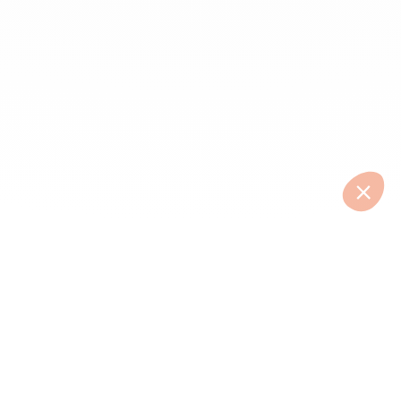
Comment ça marche ?
•
Réclamation
•
Partenaires