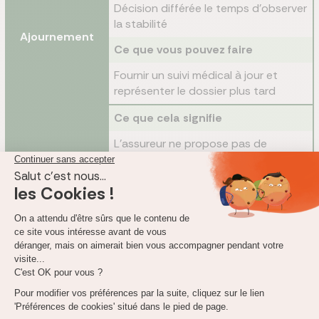
Décision différée le temps d'observer
la stabilité
Ajournement
Ce que vous pouvez faire
Fournir un suivi médical à jour et
représenter le dossier plus tard
Ce que cela signifie
L'assureur ne propose pas de
couverture
Refus
Ce que vous pouvez faire
Explorer la délégation d'assurance et
les recours prévus par AERAS
Ce tableau montre les réponses possibles, pas un parcours
type. La décision réelle dépend de l'ancienneté, de la stabilité,
de la fonction rénale, des traitements et des garanties
demandées. Une même personne peut recevoir des réponses
très différentes selon les assureurs.