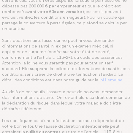
certains cas. Vous en êtes dispensé lorsque la part assurée ne
dépasse pas
200 000 € par emprunteur
et que le crédit est
remboursé
avant votre 60e anniversaire
(ces seuils peuvent
évoluer, vérifiez les conditions en vigueur). Pour un couple qui
partage la couverture à parts égales, ce plafond se calcule par
emprunteur.
Sans questionnaire, l'assureur ne peut ni vous demander
d'informations de santé, ni exiger un examen médical, ni
appliquer de surprime fondée sur votre état de santé,
conformément à l'article L. 113-2-1 du code des assurances.
Attention, la loi ne vous garantit pas pour autant un tarif
standard. Elle supprime la collecte d'informations de santé sous
conditions, sans créer de droit à une tarification standard. Le
détail des conditions est dans notre guide sur la
loi Lemoine
.
Au-delà de ces seuils, l'assureur peut de nouveau demander
des informations de santé. On revient alors au droit commun de
la déclaration du risque, dans lequel votre maladie doit être
déclarée fidèlement.
Les conséquences d'une déclaration inexacte dépendent de
votre bonne foi. Une fausse déclaration
intentionnelle
peut
entraîner la
nullité du contrat
, au titre de l'article L. 113-8 du