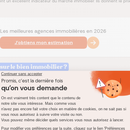
nt un excellent indicateur du marché immobilier. Ils donnent le prix 
Les meilleures agences immobilières en 2026
J'obtiens mon estimation
ur le bien immobilier ?
qui vous intéresse, ne cédez jamais à un simple coup de cœur.
Pren
férentes, éventuellement avec un ami ou un parent moins impliqué, e
ux critères qui valorisent le bien : proximité du lieu de travail, des
isances sonores... Tous ces critères seront importants dans votr
uelle du logement.
ents précis au vendeur.
Informez-vous sur le montant des impôts 
age... Exigez aussi la superficie exacte d’un appartement en copropri
 dans un lotissement. Consultez les justificatifs et ne vous conten