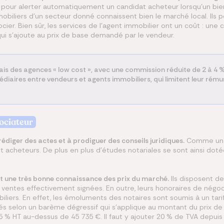
és pour alerter automatiquement un candidat acheteur lorsqu’un bi
immobiliers d’un secteur donné connaissent bien le marché local. Il
ocier. Bien sûr, les services de l’agent immobilier ont un coût : une
qui s’ajoute au prix de base demandé par le vendeur.
is des agences « low cost », avec une commission réduite de 2 à 4 %.
diaires entre vendeurs et agents immobiliers, qui limitent leur rému
gociateur
 rédiger des actes et à prodiguer des conseils juridiques.
Comme un ag
t acheteurs. De plus en plus d’études notariales se sont ainsi dote
nt une très bonne connaissance des prix du marché.
Ils disposent de
ntes effectivement signées. En outre, leurs honoraires de négocia
liers. En effet, les émoluments des notaires sont soumis à un tarif
és selon un barème dégressif qui s’applique au montant du prix d
5 % HT au-dessus de 45 735 €. Il faut y ajouter 20 % de TVA depuis l