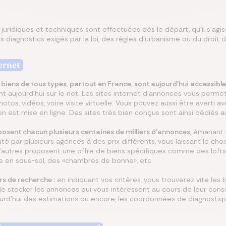
ns juridiques et techniques sont effectuées dès le départ, qu’il s’a
 diagnostics exigés par la loi, des règles d’urbanisme ou du droit 
ernet
 biens de tous types, partout en France, sont aujourd’hui accessible
t aujourd'hui sur le net. Les sites internet d’annonces vous per
hotos, vidéos, voire visite virtuelle. Vous pouvez aussi être averti a
ion est mise en ligne. Des sites très bien conçus sont ainsi dédiés 
oposent chacun plusieurs centaines de milliers d’annonces
, émanant
é par plusieurs agences à des prix différents, vous laissant le cho
’autres proposent une offre de biens spécifiques comme des lofts, 
e en sous-sol, des «chambres de bonne», etc.
rs de recherche :
en indiquant vos critères, vous trouverez vite les
de stocker les annonces qui vous intéressent au cours de leur consu
ourd'hui des estimations ou encore, les coordonnées de diagnostiq