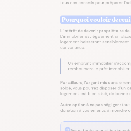
tous nos conseils pour préparer l’ac
Écono
Compa
Trouvez
Économ
Trouve
Pourquoi vouloir devenir
en ch
assur
immobi
sur vo
en que
prêt
même
L’intérêt de devenir propriétaire 
L’immobilier est également un plac
logement baisseront sensiblement. Et
convenance.
Un emprunt immobilier s’acco
remboursera le prêt immobilier 
Par ailleurs,
l’argent mis dans le re
soldé, vous pourrez disposer d’un ca
logement est bien situé, de bonne qu
Autre option à ne pas négliger :
tout
donation à vos enfants, à moindre cou
Avant toute acquisition immobi