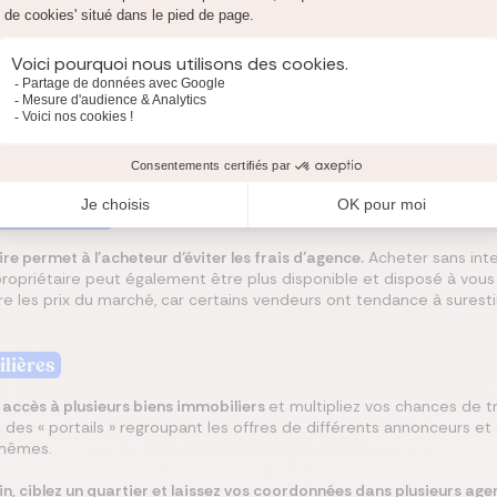
e réaliser, avant la vente, des vérifications pour protéger l’acheteur
n électrique... Ces formalités s'imposent au vendeur avant même la si
 le prix, ou même vous dissuader d’acheter.
 qui s'adresser pour acheter son bien immobili
 propriétaire
re permet à l’acheteur d’éviter les frais d’agence.
Acheter sans inte
propriétaire peut également être plus disponible et disposé à vou
re les prix du marché, car certains vendeurs ont tendance à surest
lières
z accès à plusieurs biens immobiliers
et multipliez vos chances de t
z des « portails » regroupant les offres de différents annonceurs et
mêmes.
in, ciblez un quartier et laissez vos coordonnées dans plusieurs age