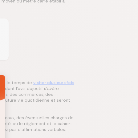
moyen du mètre carré établi à
ez le temps de
visiter plusieurs fois
t dont l’avis objectif s’avère
 écoles, des commerces, des
e future vie quotidienne et seront
locaux, des éventuelles charges de
été, ou le règlement et le cahier
tez pas d’affirmations verbales.