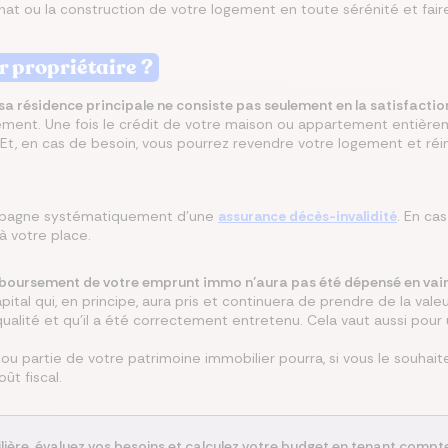
hat ou la construction de votre logement en toute sérénité et faire 
misez jusqu’à 250 €/mois
rez les meilleures
 le meilleur taux
isez jusqu’à 456 €/an
z la meilleure assurance
 propriétaire ?
angeant d’assurance de
ances du marché au
Co
lier pour votre projet
tre assurance santé
lques clics
 endroit
de sa résidence principale ne consiste pas seulement en la satisfacti
ement. Une fois le crédit de votre maison ou appartement entièr
, en cas de besoin, vous pourrez revendre votre logement et réinv
mpagne systématiquement d’une
assurance décès-invalidité
. En ca
à votre place.
mboursement de votre emprunt immo n’aura pas été dépensé en vain
pital qui, en principe, aura pris et continuera de prendre de la valeu
alité et qu’il a été correctement entretenu. Cela vaut aussi pour 
 ou partie de votre patrimoine immobilier pourra, si vous le souhaite
̂t fiscal.
lière, évaluez vos besoins et calculez votre budget en tenant comp