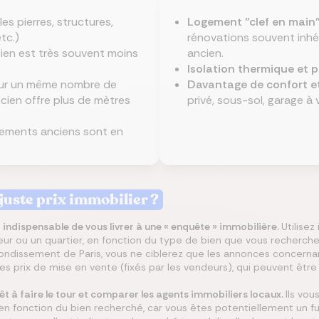
lles pierres, structures,
Logement "clef en main"
tc.)
rénovations souvent inhér
ncien est très souvent moins
ancien.
Isolation thermique et
ur un même nombre de
Davantage de confort e
ncien offre plus de mètres
privé, sous-sol, garage à v
gements anciens sont en
uste prix immobilier ?
est indispensable de vous livrer à une « enquête » immobilière.
Utilisez
teur ou un quartier, en fonction du type de bien que vous recherch
rrondissement de Paris, vous ne ciblerez que les annonces concerna
s prix de mise en vente (fixés par les vendeurs), qui peuvent être s
êt à faire le tour et comparer les agents immobiliers locaux.
Ils vou
 en fonction du bien recherché, car vous êtes potentiellement un fut