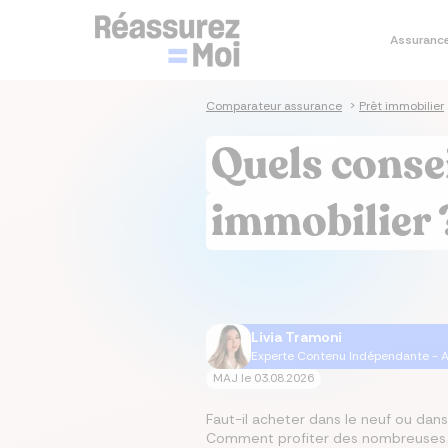
Assuranc
Je co
Je simu
Je co
Je co
Assura
Comparateur assurance
>
Prêt immobilier
Sim
Sim
Co
As
As
Quels conse
prê
im
sa
Cal
Tau
Dev
As
Ass
em
im
immobilier 
Tau
Cal
Mut
As
im
Ta
Mut
Livia Tramoni
Experte Contenu Indépendante - A
MAJ le
03.08.2026
Faut-il acheter dans le neuf ou dans
Comment profiter des nombreuses po