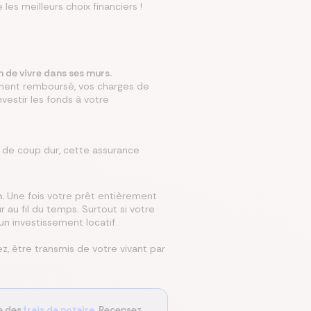
les meilleurs choix financiers !
mparer les assurances prévoyances
Comparer les assurances de prêt
Comparer les mutuelles santé
Simuler mon prêt immobilier
Comparer les assurances
on de vivre dans ses murs.
ement remboursé, vos charges de
estir les fonds à votre
s de coup dur, cette assurance
.
Une fois votre prêt entièrement
r au fil du temps. Surtout si votre
un investissement locatif.
z, être transmis de votre vivant par
te des
frais de notaire
. Recensez