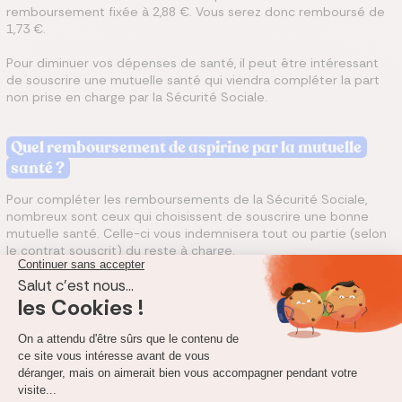
remboursement fixée à 2,88 €. Vous serez donc remboursé de
1,73 €.
Pour diminuer vos dépenses de santé, il peut être intéressant
de souscrire une mutuelle santé qui viendra compléter la part
non prise en charge par la Sécurité Sociale.
Quel remboursement de aspirine par la mutuelle
santé ?
Pour compléter les remboursements de la Sécurité Sociale,
nombreux sont ceux qui choisissent de souscrire une bonne
mutuelle santé. Celle-ci vous indemnisera tout ou partie (selon
le contrat souscrit) du reste à charge.
Les complémentaires santé ont deux moyens d’exprimer le
montant de votre remboursement : en forfait, ou en
pourcentage. Dans le cas du forfait, votre mutuelle santé vous
octroie une somme fixe à dépenser tous les ans. Dans le cas du
pourcentage, votre mutuelle vous rembourse selon un
pourcentage de la base de remboursement de la Sécurité
Sociale. Plus ce pourcentage est élevé, meilleur sera votre