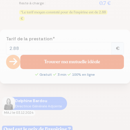
0.7 €
Reste à charge :
*Le tarif moyen constaté pour de l'aspirine est de 2.88
€
Tarif de la prestation*
€
Trouver ma mutuelle idéale
Gratuit
3 min
100% en ligne
Delphine Bardou
Directrice Générale Adjointe
MAJ le
03.12.2024
Quel est le prix de l'aspirine ?