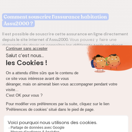
Comment souscrire l'assurance habitation
Assu2000 ?
Il est possible de souscrire cette assurance en ligne directement
depuis le site internet
d'Assu2000
.
Vous pouvez y faire une
demande de devis et connaître les différents tarifs en direct.
Vous pourrez ensuite sélectionner la formule que vous
souhaitez pour obtenir votre devis et y souscrire directement
en ligne.
Vous pouvez également utiliser notre comparateur
d'assurances habitation et souscrire directement en ligne
l'offre d'Assu2000.
Quelle indemnisation d'assurance habitation
Assu2000 ?