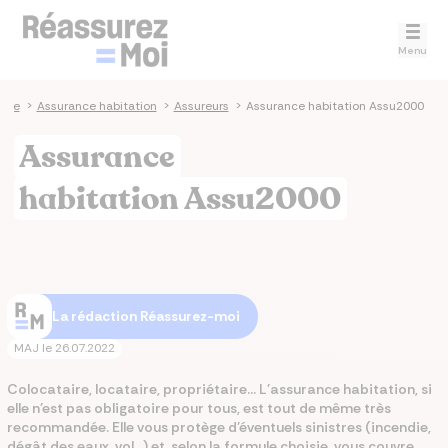
Menu
ance
>
Assurance habitation
>
Assureurs
>
Assurance habitation Assu2000
Assurance
habitation Assu2000
La rédaction Réassurez-moi
MAJ le
26.07.2022
Colocataire, locataire, propriétaire... L'assurance habitation, si
elle n'est pas obligatoire pour tous, est tout de même très
recommandée. Elle vous protège d'éventuels sinistres (incendie,
dégât des eaux, vol...) et, selon la formule choisie, vous couvre