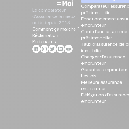
Comparateur assuranc
Le comparateur
prêt immobilier
Écono
Compa
d'assurance le mieux
Trouvez
Économ
Trouve
Fonctionnement assu
en ch
assur
noté depuis 2013
immobi
sur vo
en que
emprunteur
prêt
même
Comment ça marche ?
Coût d'une assurance
Réclamation
prêt immobilier
Partenaires
Taux d’assurance de p
immobilier
Changer d'assurance
emprunteur
Garanties emprunteur
Les lois
Meilleure assurance
emprunteur
Délégation d’assuranc
emprunteur