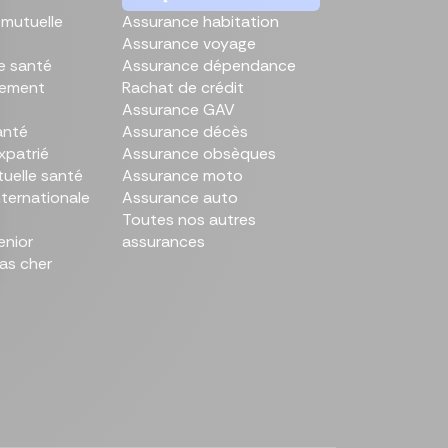
mutuelle
Assurance habitation
Assurance voyage
le santé
Assurance dépendance
mparer les assurances prévoyances
Comparer les assurances de prêt
Comparer les mutuelles santé
Simuler mon prêt immobilier
Comparer les assurances
sement
Rachat de crédit
Assurance GAV
anté
Assurance décès
xpatrié
Assurance obsèques
uelle santé
Assurance moto
nternationale
Assurance auto
Toutes nos autres
enior
assurances
as cher