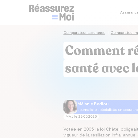
Assuranc
Je co
Je simu
Je co
Je co
Assura
Comparateur assurance
>
Comparateur mu
Sim
Sim
Co
As
As
Comment rés
prê
im
sa
Cal
Tau
Dev
As
Ass
em
im
santé avec l
Tau
Cal
Mut
As
im
Ta
Mut
Mélanie Bediou
Journaliste spécialisée en assuran
MAJ le
28.05.2026
Votée en 2005, la loi Châtel obligeai
vigueur de la résiliation infra-annue