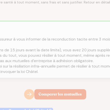
santé à tout moment, sans frais et sans justifier. Retour en détail 
misez jusqu’à 250 €/mois
rez les meilleures
 le meilleur taux
isez jusqu’à 456 €/an
z la meilleure assurance
angeant d’assurance de
ances du marché au
Co
lier pour votre projet
tre assurance santé
lques clics
 endroit
ssureur à vous informer de la reconduction tacite entre 3 mois
oins de 15 jours avant la date limite), vous avez 20 jours supplém
is du tout, vous pouvez résilier à tout moment, même après r
pas aux mutuelles d'entreprise à adhésion obligatoire.
 sur la résiliation infra-annuelle permet de résilier à tout mo
invoquer la loi Châtel.
Comparer les mutuelles