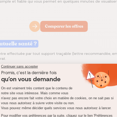
 simple et fiable qui vous permet en quelques minutes de visualiser
Comparer les offres
tuelle santé ?
être effectuée par tout support traçable (lettre recommandée, ema
rat.
e résiliation à adresser à votre mutuelle santé :
Lettre de rés
utuelle est certifiée conforme.
une résiliation est toutefois possible si un changement de situation