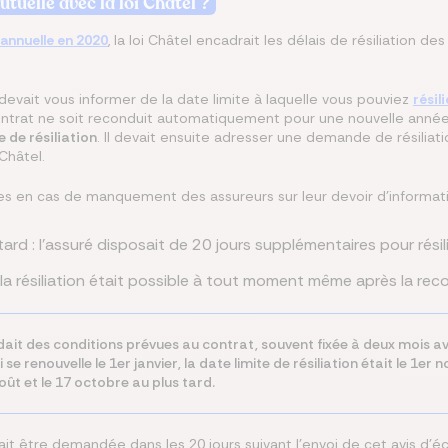
utuelle avec la loi Châtel ?
-annuelle en 2020
, la loi Châtel encadrait les délais de résiliation d
r devait vous informer de la date limite à laquelle vous pouviez
résil
ontrat ne soit reconduit automatiquement pour une nouvelle année.
e de résiliation
. Il devait ensuite adresser une demande de résili
 Châtel.
es en cas de manquement des assureurs sur leur devoir d'informati
rd : l'assuré disposait de 20 jours supplémentaires pour résili
la résiliation était possible à tout moment même après la rec
ndait des conditions prévues au contrat, souvent fixée à deux mois a
se renouvelle le 1er janvier, la date limite de résiliation était le 1e
oût et le 17 octobre au plus tard.
devait être demandée dans les 20 jours suivant l’envoi de cet avis d’é