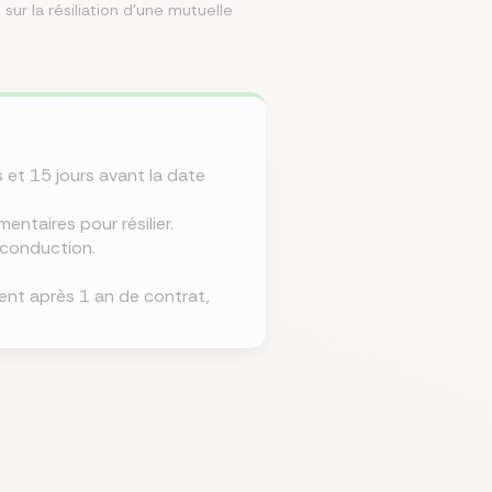
sur la résiliation d'une mutuelle
mparer les assurances prévoyances
Comparer les assurances de prêt
Comparer les mutuelles santé
Simuler mon prêt immobilier
Comparer les assurances
 et 15 jours avant la date
entaires pour résilier.
econduction.
ment après 1 an de contrat,