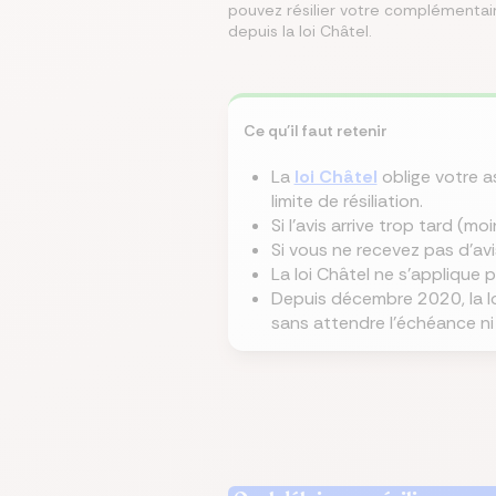
pouvez résilier votre complémentaire 
depuis la loi Châtel.
Écono
Compa
Trouvez
Économ
Trouve
en ch
assur
immobi
sur vo
en que
prêt
même
Ce qu'il faut retenir
La
loi Châtel
oblige votre a
limite de résiliation.
Si l'avis arrive trop tard (m
Si vous ne recevez pas d'av
La loi Châtel ne s'applique 
Depuis décembre 2020, la loi
sans attendre l'échéance ni 