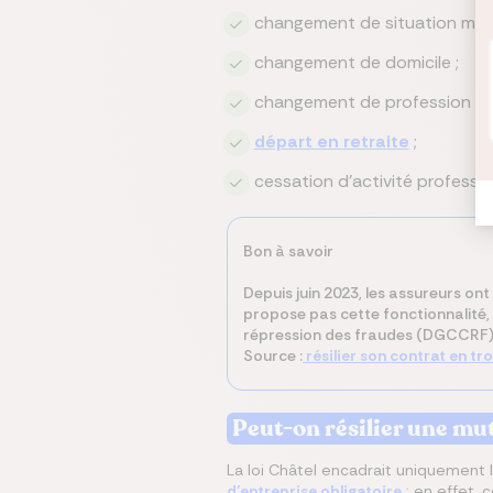
changement de situation matr
changement de domicile ;
changement de profession ;
départ en retraite
;
cessation d'activité professio
Bon à savoir
Depuis juin 2023, les assureurs ont 
propose pas cette fonctionnalité, 
répression des fraudes (DGCCRF)
Source :
résilier son contrat en troi
Peut-on résilier une mut
La loi Châtel encadrait uniquement la
d’entreprise obligatoire
: en effet, 