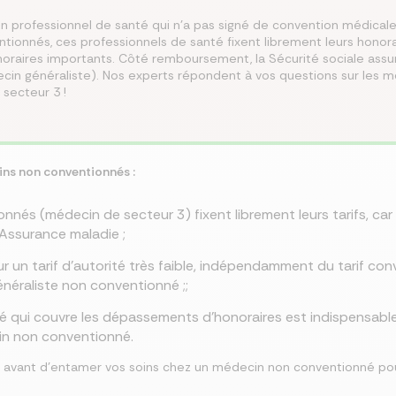
 professionnel de santé qui n’a pas signé de convention médicale
ionnés, ces professionnels de santé fixent librement leurs honora
misez jusqu’à 250 €/mois
rez les meilleures
 le meilleur taux
isez jusqu’à 456 €/an
z la meilleure assurance
aires importants. Côté remboursement, la Sécurité sociale assure
angeant d’assurance de
ances du marché au
Co
lier pour votre projet
tre assurance santé
lques clics
cin généraliste). Nos experts répondent à vos questions sur les m
 endroit
 secteur 3 !
cins non conventionnés :
és (médecin de secteur 3) fixent librement leurs tarifs, car i
Assurance maladie ;
r un tarif d’autorité très faible, indépendamment du tarif con
néraliste non conventionné ;;
 qui couvre les dépassements d’honoraires est indispensable 
in non conventionné.
avant d’entamer vos soins chez un médecin non conventionné pour 