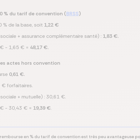
 % du tarif de convention (
BRSS
)
 % de la base, soit
1,22 €
 sociale + assurance complémentaire santé) :
1,83 €.
 € - 1,65 € =
48,17 €.
 les actes hors convention
urse
0,61 €.
 forfaitaires.
sociale + mutuelle) : 30,61 €.
 € - 30,43 € =
19,39 €
.
rembourse en % du tarif de convention est très peu avantageuse po