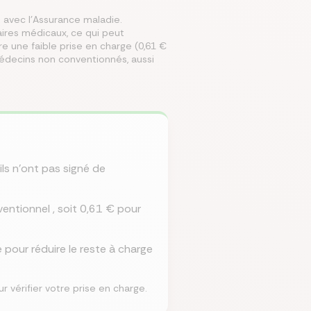
 avec l’Assurance maladie.
ires médicaux, ce qui peut
 une faible prise en charge (0,61 €
mparer les assurances prévoyances
Comparer les assurances de prêt
Comparer les mutuelles santé
Simuler mon prêt immobilier
Comparer les assurances
édecins non conventionnés, aussi
ls n'ont pas signé de
ventionnel , soit 0,61 € pour
pour réduire le reste à charge
vérifier votre prise en charge.