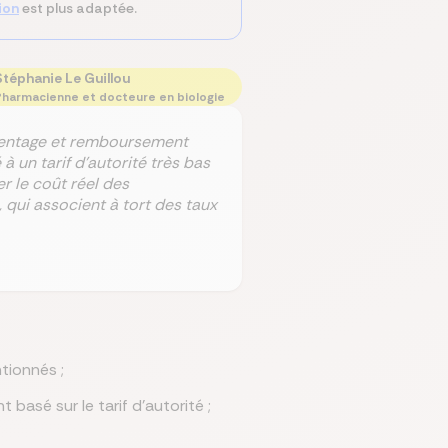
ion
est plus adaptée.
Stéphanie Le Guillou
harmacienne et docteure en biologie
centage et remboursement
 un tarif d’autorité très bas
er le coût réel des
qui associent à tort des taux
tionnés ;
asé sur le tarif d'autorité ;