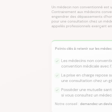
Un médecin non conventionné est un
Contrairement aux médecins convent
Écono
Compa
Trouvez
Économ
Trouve
engendrer des dépassements d’honor
en ch
assur
immobi
sur vo
en que
pour une consultation chez un méde
prêt
même
appelés professionnels exerçant en
Points clés à retenir sur les méde
Les médecins non conventionn
convention médicale avec l'
La prise en charge repose su
une consultation chez un gé
Posséder une mutuelle santé
si vous consultez un médec
Notre conseil :
demandez un devis