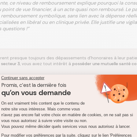
ante, ce niveau de remboursement explique pourquoi la cons
 point de vue financier, à un acte quasi non remboursé. Le pa
n remboursement symbolique, sans lien avec la dépense réelle
alisées en libéral ou en clinique privée. Elle justifie une vig
s questions !"
rent presque toujours des dépassements d’honoraires à leur patie
n
secteur 3
, vous avez tout intérêt à
posséder une mutuelle santé c
omparez les complémentaires santé pour des soins hors con
uel remboursement par la Sécurité sociale ?
on conventionné, la prise en charge par la Sécurité sociale est e
 d'un "tarif d'autorité", montant bien inférieur aux tarifs conventi