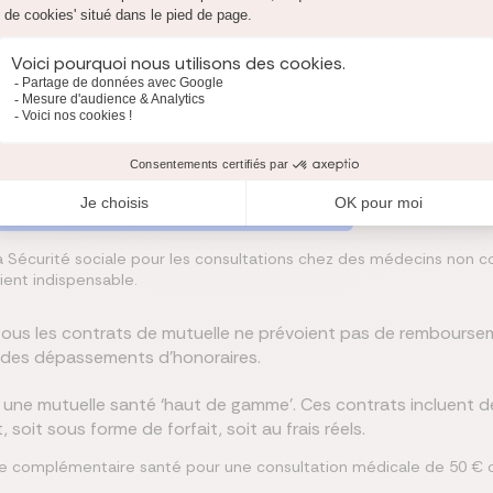
aliste
non conventionné
: quel que soit le montant payé, v
iste non conventionné
: la Sécurité sociale prend en charge 
 donc un
reste à charge de vos frais de santé
important. Ce mode d
nventionnés financièrement plus avantageuses pour les assurés.
ourse les médecins non conventionnés ?
 la Sécurité sociale pour les consultations chez des médecins non 
ent indispensable.
 tous les contrats de mutuelle ne prévoient pas de rembourse
 des dépassements d’honoraires.
une mutuelle santé ‘haut de gamme’. Ces contrats incluent de
oit sous forme de forfait, soit au frais réels.
 complémentaire santé pour une consultation médicale de 50 € 