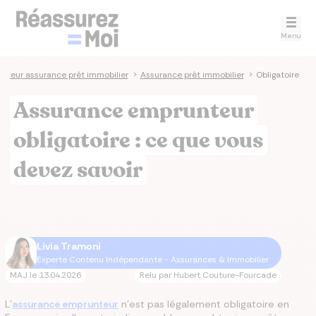
Menu
teur assurance prêt immobilier
>
Assurance prêt immobilier
>
Obligatoire
Assurance emprunteur
obligatoire : ce que vous
devez savoir
Livia Tramoni
Experte Contenu Indépendante - Assurances & Immobilier
MAJ le
13.04.2026
Relu par
Hubert Couture-Fourcade
L’
assurance emprunteur
n’est pas légalement obligatoire en