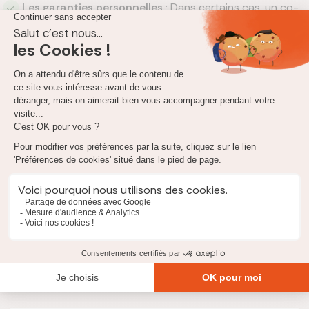
Les garanties personnelles
: Dans certains cas, un co-
emprunteur ou un tiers peut se porter garant du prêt, à
condition qu’il ait une capacité financière suffisante.
Cela peut être une alternative pour éviter l’assurance
emprunteur, mais elle implique un engagement fort de la
part du garant.
Hubert Couture-Fourcade
Agent immobilier (ancien notaire)
"Un cas récurrent : l’acquéreur pense que
l’hypothèque c’est l’assurance. Non : l’hypothèque
protège la banque si les mensualités ne sont pas
versées, mais elle ne protège pas la famille. La
confusion peut coûter cher, parce qu’on perd alors du
temps au pire moment : entre le compromis et l’acte
définitif."
Informations vérifiées