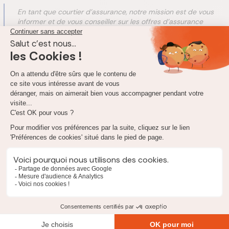
En tant que courtier d'assurance, notre mission est de vous
informer et de vous conseiller sur les offres d'assurance
proposées sur le marché. Ces fiches conseils ont pour objet
de vous présenter les produits de nos
assureurs partenaires
comme ceux avec lesquels nous n'entretenons pas de
liens. Ces fiches vous donnent notre analyse objective sur les
contrats d'assurance mais aussi des informations sur les
formalités d'adhésion.
Quel est le tarif de l'assurance décès Areas ?
Pour vous permettre de mieux évaluer les
prix d'assurance décès
proposés par Areas, vous trouverez ci-après un tableau
comparatif selon votre âge.
Montant du capital
100 000 €
Non-fumeur (40 ans)
143 €/an
Non fumeur (60 ans)
500 €/an