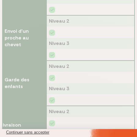
Niveau 2
Envoi d'un
proche au
Niveau 3
chevet
Niveau 2
Garde des
enfants
Niveau 3
Niveau 2
Livraison
repas/médicaments
Niveau 3