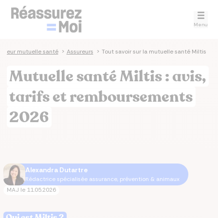
Menu
ateur mutuelle santé
>
Assureurs
>
Tout savoir sur la mutuelle santé Miltis
Mutuelle santé Miltis : avis,
tarifs et remboursements
2026
Alexandra Dutartre
Rédactrice spécialisée assurance, prévention & animaux
MAJ le
11.05.2026
Qui est Miltis ?