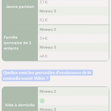
37€
Jeune parisien
Niveau 3
51€
Niveau 2
Famille
34€
lyonnaise de 2
Niveau 3
enfants
46€
Quelles sont les garanties d'assistance de la
mutuelle santé Miltis ?
Niveau 2
Aide à domicile
Niveau 3