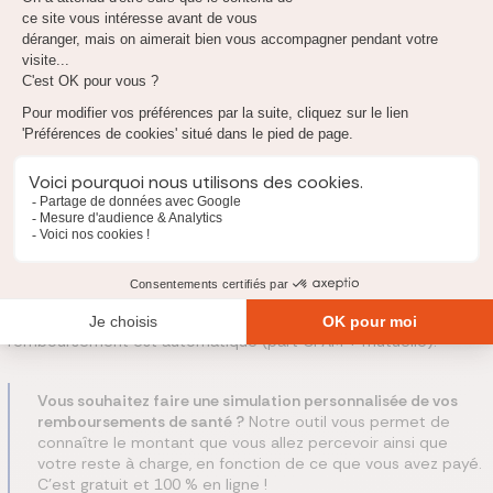
Accueil téléphonique du lundi au
vendredi de 8h30 à 17h30.
Vous êtes à l'étranger et souhaitez joindre la CPAM de
Colmar ? Composez le +33 811 70 36 46 (coût variable selon
votre opérateur).
Remboursement à la CPAM d'Haut-Rhin : comment
ça marche ?
La CPAM de Colmar traite votre demande et effectue le
remboursement directement sur votre compte bancaire.
Si vous avez une mutuelle avec télétransmission, le
remboursement est automatique (part CPAM + mutuelle).
Vous souhaitez faire une simulation personnalisée de vos
remboursements de santé ?
Notre outil vous permet de
connaître le montant que vous allez percevoir ainsi que
votre reste à charge, en fonction de ce que vous avez payé.
C'est gratuit et 100 % en ligne !