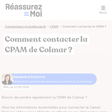
Menu
e
>
Comparateur mutuelle santé
>
CPAM
>
Comment contacter la CPAM ?
Comment contacter la
CPAM de Colmar ?
Alexandra Dutartre
Rédactrice spécialisée assurance, prévention & animaux
MAJ le
12.05.2026
Besoin de joindre rapidement la CPAM de Colmar ?
Voici les informations essentielles pour contacter la Caisse