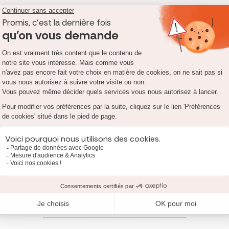
Comparer 40 contrats d'assurance vie
ra
ance vie le délai des impôts est de 2 à 3 mois . je suis allée aux i
 d’aller l’assurance vie , il me propose d’écrire une lettre recomm
ider à rédiger cette lettre . Merci cordialement