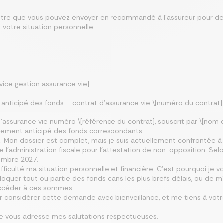
lettre que vous pouvez envoyer en recommandé à l’assureur pour d
 votre situation personnelle :
vice gestion assurance vie]
nticipé des fonds – contrat d’assurance vie \[numéro du contrat]
d’assurance vie numéro \[référence du contrat], souscrit par \[nom d
versement anticipé des fonds correspondants.
. Mon dossier est complet, mais je suis actuellement confrontée à
l’administration fiscale pour l’attestation de non-opposition. Selon
tembre 2027.
ficulté ma situation personnelle et financière. C’est pourquoi je 
loquer tout ou partie des fonds dans les plus brefs délais, ou de m
ccéder à ces sommes.
r considérer cette demande avec bienveillance, et me tiens à votr
 je vous adresse mes salutations respectueuses.