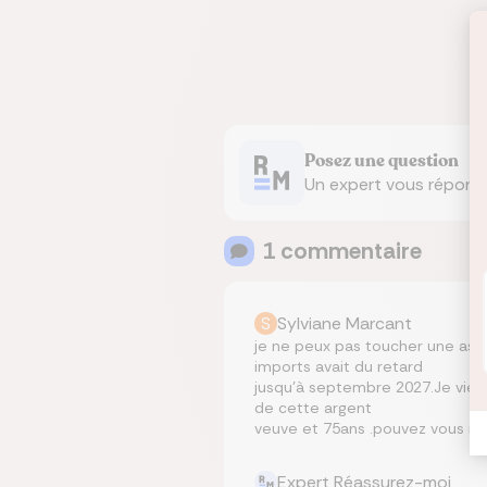
Posez une question
Un expert vous répond
1
commentaire
S
Sylviane Marcant
je ne peux pas toucher une assur
imports avait du retard
jusqu’à septembre 2027.Je viens
de cette argent
veuve et 75ans .pouvez vous m’a
Expert Réassurez-moi