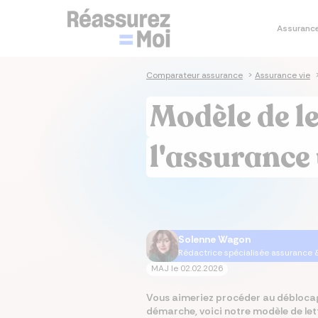
Assuranc
Je co
Je simu
Je co
Je co
Assura
Comparateur assurance
>
Assurance vie
Sim
Sim
Co
As
As
Modèle de le
prê
im
sa
Cal
Tau
Dev
As
Ass
em
im
l'assurance 
Tau
Cal
Mut
As
im
Ta
Mut
Solenne Wagon
Rédactrice spécialisée assurance 
MAJ le
02.02.2026
Vous aimeriez procéder au déblocag
démarche, voici notre modèle de let