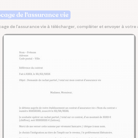
ocage de l'assurance vie
misez jusqu’à 250 €/mois
rez les meilleures
 le meilleur taux
isez jusqu’à 456 €/an
z la meilleure assurance
angeant d’assurance de
ances du marché au
Co
lier pour votre projet
tre assurance santé
lques clics
cage de l'assurance vie à télécharger, compléter et envoyer à votre 
 endroit