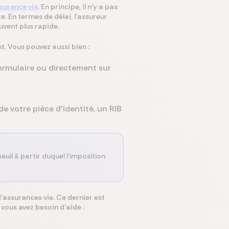
surance vie
.
En principe, il n'y a pas
e. En termes de délai, l’assureur
uvent plus rapide.
. Vous pouvez aussi bien :
formulaire ou directement sur
e votre pièce d’identité, un RIB
uil à partir duquel l'imposition
ssurances vie. Ce dernier est
vous avez besoin d’aide :