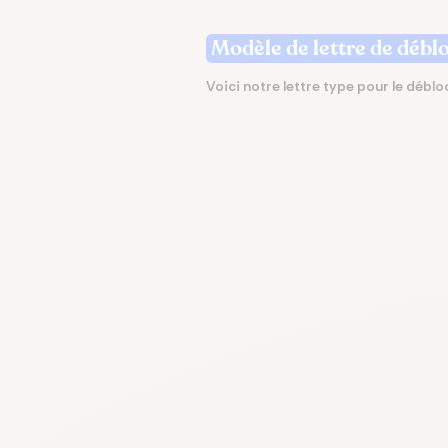
Modèle de lettre de débl
Écono
Compa
Trouvez
Économ
Trouve
en ch
assur
immobi
sur vo
en que
Voici notre lettre type pour le déblo
prêt
même