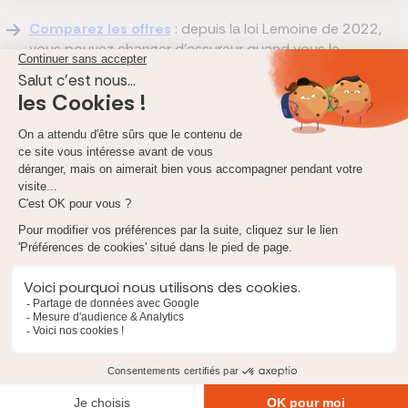
Comparez les offres
: depuis la loi Lemoine de 2022,
vous pouvez changer d'assureur quand vous le
souhaitez même si vous êtes déjà assuré. Cela vous
permet de mettre en concurrence pour trouver la
meilleure offre ;
Faites appel à un
courtier en assurance de prêt
: nous
sommes spécialisés et connaissons les assureurs qui
proposent les meilleurs contrats pour les sports et les
loisirs à risques. On peut aussi vous aider à négocier vos
exclusions et vos surprimes.
Pour trouver une assurance de crédit immobilier
adaptée, nos experts vous accompagnent, n'hésitez pas
c'est gratuit !
Appel gratuit au
01 82 83 36 33
du lundi au vendredi
👉 Si vous disposez déjà d’une assurance emprunteur, nous
pouvons vous aider à
changer votre assurance de prêt