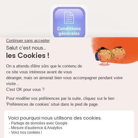
Notre avis sur l'assurance bateau Allianz
L’assurance bateau Allianz dispose de trop peu d’informations
pour établir de la performance réelle des différents contrats.
L’assureur ne propose les conditions générales des différentes
formules nulle part sur son site internet et vous ne pouvez les
trouver qu’ailleurs en ligne, sur des sites indépendants. Le
document en lui-même est très incomplet et ne fait état que
de peu de garanties.
Les renseignements fournis sur les garanties incluses dans notre
étude sont très succincts, trop pour rendre les contrats
attractifs. Si la formule Alizés Croisière constitue la formule
classique à destination de la majorité des embarcations, la