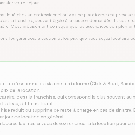
annuler votre séjour.
misez jusqu’à 250 €/mois
rez les meilleures
teau loué chez un professionnel ou via une plateforme est presque t
 le meilleur taux
isez jusqu’à 456 €/an
z la meilleure assurance
 c'est la franchise, souvent égale à la caution demandée. Et cette 
angeant d’assurance de
ances du marché au
Co
lier pour votre projet
tre assurance santé
lques clics
roisière. C'est précisément ce risque que les assurances complément
 endroit
ons, les garanties, la caution et les prix, que vous soyez locataire 
eur professionnel
ou via une
plateforme
(Click & Boat, Sambo
 prix de la location.
cataire, c'est la
franchise
, qui correspond le plus souvent au 
bateau, à titre indicatif.
chise
réduit ou supprime ce reste à charge en cas de sinistre. E
r jour de location en général.
bourse les frais si vous devez renoncer à la location pour un
.