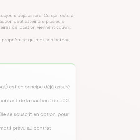
oujours déjà assuré. Ce qui reste à
caution peut atteindre plusieurs
mparer les assurances prévoyances
Comparer les assurances de prêt
Comparer les mutuelles santé
Simuler mon prêt immobilier
Comparer les assurances
aires de location viennent couvrir.
ou propriétaire qui met son bateau
at) est en principe déjà assuré
montant de la caution : de 500
lle se souscrit en option, pour
 motif prévu au contrat