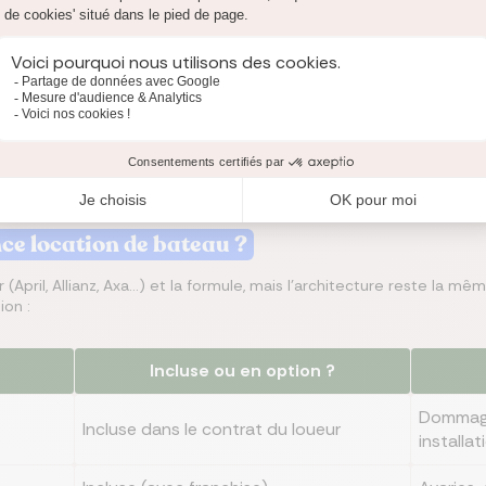
on peut coûter cher : un safran et une quille endommagés se chiffre
rachat de franchise, c'est votre caution qui sert à régler la note, d
récis, photos à l'appui, comme pour une location immobilière. La majo
ges préexistants découverts au retour.
ce location de bateau ?
 (April, Allianz, Axa...) et la formule, mais l'architecture reste la mê
ion :
Incluse ou en option ?
Dommage
Incluse dans le contrat du loueur
installat