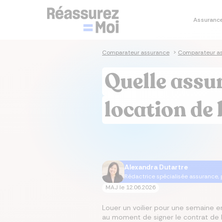
Assuranc
Je co
Je simu
Je co
Je co
Assura
Comparateur assurance
>
Comparateur a
Sim
Sim
Co
As
As
Quelle assu
prê
im
sa
Cal
Tau
Dev
As
Ass
em
im
location de
Tau
Cal
Mut
As
im
Ta
Mut
Alexandra Dutartre
Rédactrice spécialisée assurance,
MAJ le
12.06.2026
Louer un voilier pour une semaine en
au moment de signer le contrat de l