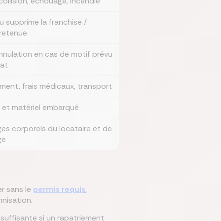
 collision, échouage, incendie
u supprime la franchise /
 retenue
annulation en cas de motif prévu
rat
ment, frais médicaux, transport
 et matériel embarqué
s corporels du locataire et de
ge
r sans le
permis requis
,
mnisation.
nsuffisante si un rapatriement