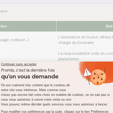
insi :
tion
Qui
L'assurance du loueur, déducti
e, collision...)
charge du locataire
La responsabilité civile du co
plateforme
gation hors zone, alcool,
Le locataire, sur ses deniers :
ces cas
Le locataire, sauf garantie ef
és
option
La garantie individuelle accide
classiques