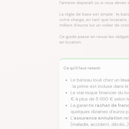
l'annexe disparaît ou si vous devez 
Écono
Compa
La règle de base est simple : le ba
Trouvez
Économ
Trouve
votre charge, en tant que locataire,
en ch
assur
immobi
sur vo
en que
milliers d'euros sur un voilier de c
prêt
même
Ce guide passe en revue les obligati
en location.
Ce qu'il faut retenir
Le bateau loué chez un
lou
: la prime est incluse dans le
Le vrai risque financier du lo
€ à plus de 5 000 € selon le 
La garantie
rachat de fran
quelques dizaines d'euros pa
L'
assurance annulation
rem
(maladie, accident, décès...)