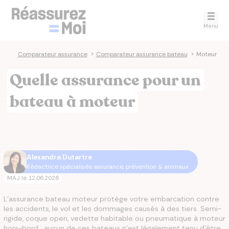
Menu
Comparateur assurance
>
Comparateur assurance bateau
>
Moteur
Quelle assurance pour un
bateau à moteur
Alexandra Dutartre
Rédactrice spécialisée assurance, prévention & animaux
MAJ le
12.06.2026
L’assurance bateau moteur protège votre embarcation contre
les accidents, le vol et les dommages causés à des tiers. Semi-
rigide, coque open, vedette habitable ou pneumatique à moteur
hors-bord : aucun de ces bateaux n'est légalement tenu d'être