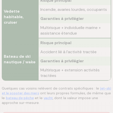
Risque principal
Incendie, avaries lourdes, occupants
Vedette
habitable,
Garanties à privilégier
cruiser
Multirisque + individuelle marine +
assistance étendue
Risque principal
Accident lié à l'activité tractée
Bateau de ski
Garanties à privilégier
nautique / wake
Multirisque + extension activités
tractées
Quelques cas voisins relèvent de contrats spécifiques : le
jet-ski
et le scooter des mers
ont leurs propres formules, de même que
le
bateau de pêche
et le
yacht
, dont la valeur impose une
approche sur-mesure.