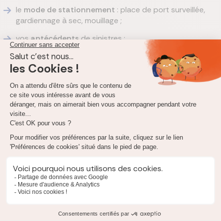
le
mode de stationnement
: place de port surveillée,
gardiennage à sec, mouillage ;
vos
antécédents
de sinistres ;
la
franchise
retenue : plus elle est élevée, plus la prime
baisse ;
les
options
: effets personnels, activités tractées,
extension location.
Exemple chiffré
Pour un semi-rigide de 6 mètres avec un moteur de 115 CV
acheté 25 000 €, la différence entre une RC seule (environ
150 € par an) et une multirisque avec garantie vol (environ
450 € par an) est de 300 €. Le vol du seul moteur
représenterait une perte d'environ 12 000 €. L'écart de prime
couvre 40 ans de cotisation.
Pour situer votre tarif par rapport au marché, notre
comparatif des assureurs bateau
passe en revue les offres
de Generali, Macif, GMF, MAAF, April Marine et des
spécialistes du nautisme.