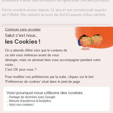
possibilité d'avoir une simulation en ligne pour certains produits.
Cette société existe depuis 12 ans et est immatriculé auprès
de l'ORIAS. Elle obtient la note de 9,4/10 auprès d'Avis vérifiés.
La Garantie décennale doit obligatoirement être
souscrite avant le début des travaux. Sans cela, en plus
d'être dans l'illégalité, vous vous exposez à prendre en
charge tous les sinistres en cas de dommages.
Avant toute souscription, assurez-vous que les travaux que vous
serez amené à effectuer seront bien couverts par l’assurance
décennale CM-Groupe
!
Notre équipe d'experts se tient à votre disposition (par
téléphone ou en ligne) pour vous aider dans vos recherches,
démarches, ou interrogations sur la garantie décennale.
N'hésitez pas à les contacter !
Contact de CM-Groupe