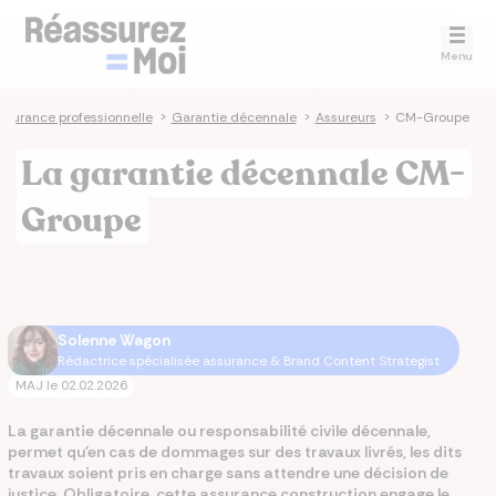
Menu
ssurance professionnelle
>
Garantie décennale
>
Assureurs
>
CM-Groupe
La garantie décennale CM-
Groupe
Solenne Wagon
Rédactrice spécialisée assurance & Brand Content Strategist
MAJ le
02.02.2026
La garantie décennale ou responsabilité civile décennale,
permet qu'en cas de dommages sur des travaux livrés, les dits
travaux soient pris en charge sans attendre une décision de
justice. Obligatoire, cette assurance construction engage le