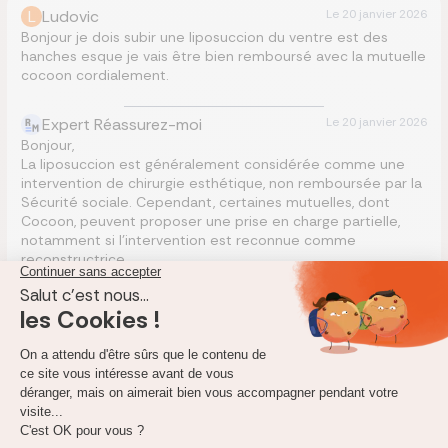
L
Ludovic
Le
20 janvier 2026
Bonjour je dois subir une liposuccion du ventre est des
hanches esque je vais être bien remboursé avec la mutuelle
cocoon cordialement.
Expert Réassurez-moi
Le
20 janvier 2026
Bonjour,
La liposuccion est généralement considérée comme une
intervention de chirurgie esthétique, non remboursée par la
Sécurité sociale. Cependant, certaines mutuelles, dont
Cocoon, peuvent proposer une prise en charge partielle,
notamment si l’intervention est reconnue comme
reconstructrice.
Pour connaître précisément le niveau de remboursement
de votre contrat Cocoon, je vous recommande de consulter
les conditions générales de votre mutuelle.
Si votre couverture actuelle ne répond pas à vos attentes,
n’hésitez pas à comparer différentes offres pour trouver
une mutuelle adaptée à vos besoins spécifiques :
Notre
comparateur gratuit
Je vous souhaite une bonne journée et bon courage dans
vos démarches.