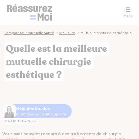
Menu
>
Comparateur mutuelle santé
>
Meilleure
>
Mutuelle chirurgie esthétique
Quelle est la meilleure
mutuelle chirurgie
esthétique ?
Delphine Bardou
Directrice Générale Adjointe
MAJ le
12.04.2022
Vous avez souvent recours à des traitements de chirurgie