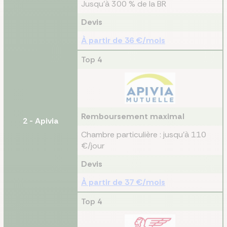
Jusqu'à 300 % de la BR
Devis
À partir de 36 €/mois
Top
4
Remboursement maximal
2 - Apivia
Chambre particulière : jusqu’à 110
€/jour
Devis
À partir de 37 €/mois
Top
4