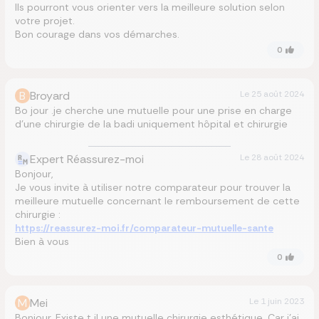
Ils pourront vous orienter vers la meilleure solution selon
votre projet.
Bon courage dans vos démarches.
0
B
Broyard
Le
25 août 2024
Bo jour .je cherche une mutuelle pour une prise en charge
d’une chirurgie de la badi uniquement hôpital et chirurgie
Expert Réassurez-moi
Le
28 août 2024
Bonjour,
Je vous invite à utiliser notre comparateur pour trouver la
meilleure mutuelle concernant le remboursement de cette
chirurgie :
https://reassurez-moi.fr/comparateur-mutuelle-sante
Bien à vous
0
M
Mei
Le
1 juin 2023
Bonjour. Existe t il une mutuelle chirurgie esthétique. Car j’ai