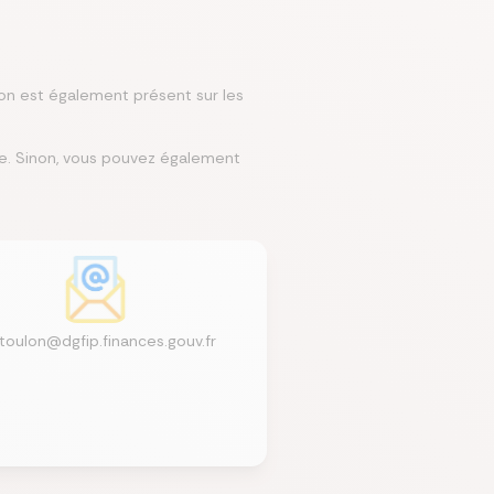
mparer les assurances prévoyances
Comparer les assurances de prêt
Comparer les mutuelles santé
Simuler mon prêt immobilier
Comparer les assurances
on est également présent sur les
sse. Sinon, vous pouvez également
.toulon@dgfip.finances.gouv.fr