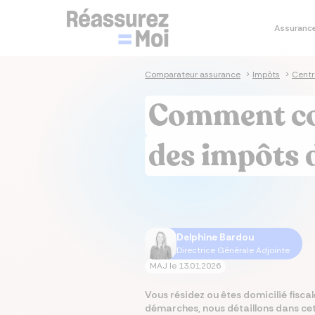
Assuranc
Je co
Je simu
Je co
Je co
Assura
Comparateur assurance
>
Impôts
>
Centr
Sim
Sim
Co
As
As
Comment con
prê
im
sa
Cal
Tau
Dev
As
Ass
em
im
des impôts 
Tau
Cal
Mut
As
im
Ta
Mut
Delphine Bardou
Directrice Générale Adjointe
MAJ le
13.01.2026
Vous résidez ou êtes domicilié fisca
démarches, nous détaillons dans cett