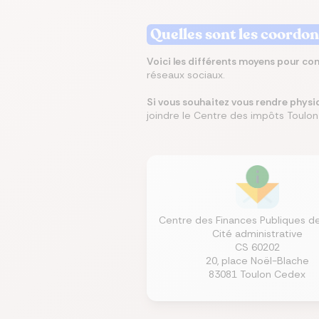
Quelles sont les coordo
Écono
Compa
Trouvez
Économ
Trouve
en ch
assur
immobi
sur vo
en que
Voici les différents moyens pour con
prêt
même
réseaux sociaux.
Si vous souhaitez vous rendre phy
joindre le Centre des impôts Toulon
Centre des Finances Publiques d
Cité administrative
CS 60202
20, place Noël-Blache
83081 Toulon Cedex