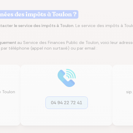
nnées des impôts à Toulon ?
misez jusqu’à 250 €/mois
rez les meilleures
 le meilleur taux
isez jusqu’à 456 €/an
z la meilleure assurance
angeant d’assurance de
ances du marché au
Co
lier pour votre projet
tre assurance santé
lques clics
tacter le service des impôts à Toulon
. Le service des impôts
à Toul
 endroit
siquement
au Service des Finances Public de Toulon, voici leur adre
 par téléphone (appel non surtaxé) ou par email :
e Toulon
sip
04 94 22 72 41