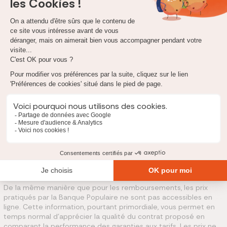
Frais médicaux suite à un
Pas communiqué
accident
Frais de recherche et de
Pas communiqué
secours
Interruption de scolarité
Pas communiqué
Indemnités contractuelles
Pas communiqué
invalidité permanente
Quel est le tarif de l’assurance scolaire et
extrascolaire Banque Populaire ?
De la même manière que pour les remboursements, les prix
pratiqués par la Banque Populaire ne sont pas accessibles en
ligne. Cette information, pourtant primordiale, vous permet en
temps normal d’apprécier la qualité du contrat proposé en
comparant la performance des garanties aux tarifs. Les prix ne